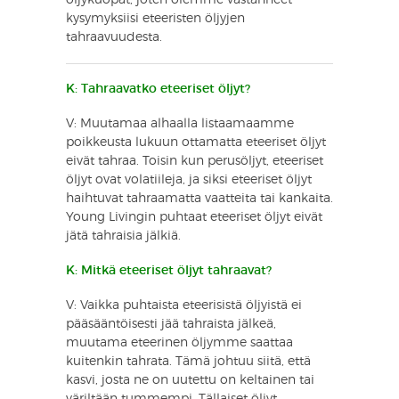
kysymyksiisi eteeristen öljyjen
tahraavuudesta.
K: Tahraavatko eteeriset öljyt?
V: Muutamaa alhaalla listaamaamme
poikkeusta lukuun ottamatta eteeriset öljyt
eivät tahraa. Toisin kun perusöljyt, eteeriset
öljyt ovat volatiileja, ja siksi eteeriset öljyt
haihtuvat tahraamatta vaatteita tai kankaita.
Young Livingin puhtaat eteeriset öljyt eivät
jätä tahraisia jälkiä.
K: Mitkä eteeriset öljyt tahraavat?
V: Vaikka puhtaista eteerisistä öljyistä ei
pääsääntöisesti jää tahraista jälkeä,
muutama eteerinen öljymme saattaa
kuitenkin tahrata. Tämä johtuu siitä, että
kasvi, josta ne on uutettu on keltainen tai
väriltään tummempi. Tällaiset öljyt