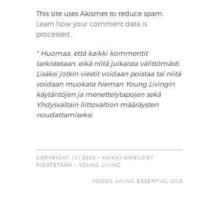
This site uses Akismet to reduce spam.
Learn how your comment data is
processed
.
* Huomaa, että kaikki kommentit
tarkistetaan, eikä niitä julkaista välittömästi.
Lisäksi jotkin viestit voidaan poistaa tai niitä
voidaan muokata hieman Young Livingin
käytäntöjen ja menettelytapojen sekä
Yhdysvaltain liittovaltion määräysten
noudattamiseksi.
COPYRIGHT (C) 2020 – KAIKKI OIKEUDET
PIDÄTETÄÄN – YOUNG LIVING
YOUNG LIVING ESSENTIAL OILS