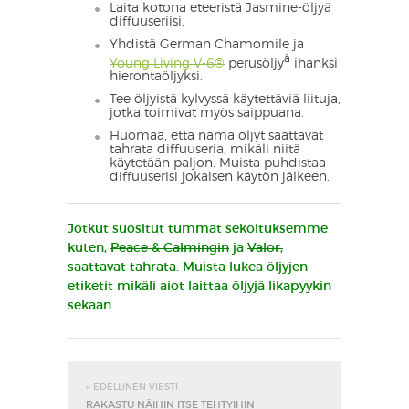
Laita kotona eteeristä Jasmine-öljyä
diffuuseriisi.
Yhdistä German Chamomile ja
â
Young Living V-6®
perusöljy
ihanksi
hierontaöljyksi.
Tee öljyistä kylvyssä käytettäviä liituja,
jotka toimivat myös saippuana.
Huomaa, että nämä öljyt saattavat
tahrata diffuuseria, mikäli niitä
käytetään paljon. Muista puhdistaa
diffuuserisi jokaisen käytön jälkeen.
Jotkut suositut tummat sekoituksemme
kuten,
Peace & Calmingin
ja
Valor,
saattavat tahrata. Muista lukea öljyjen
etiketit mikäli aiot laittaa öljyjä likapyykin
sekaan.
« EDELLINEN VIESTI
RAKASTU NÄIHIN ITSE TEHTYIHIN