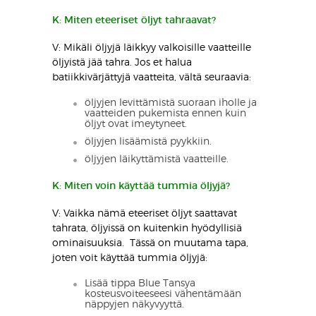
K: Miten eteeriset öljyt tahraavat?
V: Mikäli öljyjä läikkyy valkoisille vaatteille
öljyistä jää tahra. Jos et halua
batiikkivärjättyjä vaatteita, vältä seuraavia:
öljyjen levittämistä suoraan iholle ja
vaatteiden pukemista ennen kuin
öljyt ovat imeytyneet.
öljyjen lisäämistä pyykkiin.
öljyjen läikyttämistä vaatteille.
K: Miten voin käyttää tummia öljyjä?
V: Vaikka nämä eteeriset öljyt saattavat
tahrata, öljyissä on kuitenkin hyödyllisiä
ominaisuuksia. Tässä on muutama tapa,
joten voit käyttää tummia öljyjä:
Lisää tippa Blue Tansya
kosteusvoiteeseesi vähentämään
näppyjen näkyvyyttä.