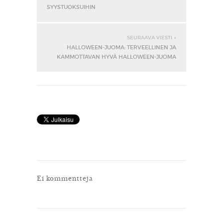
SYYSTUOKSUIHIN
SEURAAVA VIESTI »
HALLOWEEN-JUOMA: TERVEELLINEN JA
KAMMOTTAVAN HYVÄ HALLOWEEN-JUOMA
Ei kommentteja