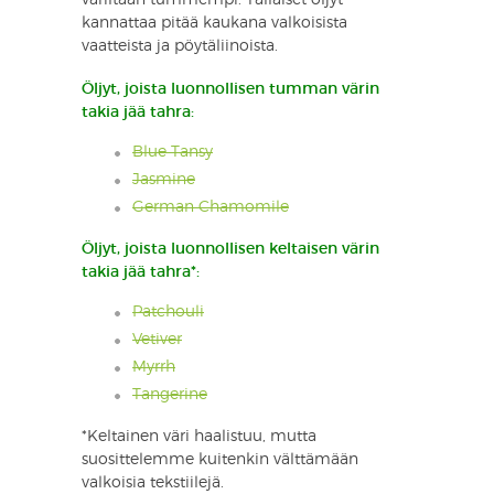
kannattaa pitää kaukana valkoisista
vaatteista ja pöytäliinoista.
Öljyt, joista luonnollisen tumman värin
takia jää tahra:
Blue Tansy
Jasmine
German Chamomile
Öljyt, joista luonnollisen keltaisen värin
takia jää tahra*:
Patchouli
Vetiver
Myrrh
Tangerine
*Keltainen väri haalistuu, mutta
suosittelemme kuitenkin välttämään
valkoisia tekstiilejä.