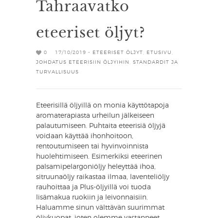
Tahraavatko
eteeriset öljyt?
0
17/10/2019 -
ETEERISET ÖLJYT
,
ETUSIVU
,
JOHDATUS ETEERISIIN ÖLJYIHIN
,
STANDARDIT JA
TURVALLISUUS
Eteerisillä öljyillä on monia käyttötapoja
aromaterapiasta urheilun jälkeiseen
palautumiseen. Puhtaita eteerisiä öljyjä
voidaan käyttää ihonhoitoon,
rentoutumiseen tai hyvinvoinnista
huolehtimiseen. Esimerkiksi eteerinen
palsamipelargoniöljy heleyttää ihoa,
sitruunaöljy raikastaa ilmaa, laventeliöljy
rauhoittaa ja Plus-öljyillä voi tuoda
lisämakua ruokiin ja leivonnaisiin.
Haluamme sinun välttävän suurimmat
öljykuopat, joten olemme vastanneet