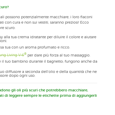
curo?
ziali possono potenzialmente macchiare, i loro flaconi
ti con cura e non sui vestiti, saranno preziosi! Ecco
ore scuro:
 alla tua crema idratante per diluire il colore e aiutare
ioni.
asa tua con un aroma profumato e ricco.
®
ung Living V-6
per dare più forza al tuo massaggio.
are il tuo bambino durante il bagnetto; fungono anche da
uo diffusore a seconda dell’olio e della quantità che ne
ffusore dopo ogni uso.
ludono gli oli più scuri che potrebbero macchiare,
i di leggere sempre le etichette prima di aggiungerli