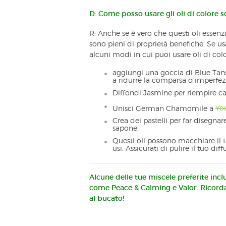
D: Come posso usare gli oli di colore s
R: Anche se è vero che questi oli essen
sono pieni di proprietà benefiche. Se usa
alcuni modi in cui puoi usare oli di col
aggiungi una goccia di Blue Tansy
a ridurre la comparsa d’imperfez
Diffondi Jasmine per riempire c
Unisci German Chamomile a
Yo
Crea dei pastelli per far disegn
sapone.
Questi oli possono macchiare il t
usi. Assicurati di pulire il tuo di
Alcune delle tue miscele preferite inc
come Peace & Calming e Valor. Ricordat
al bucato!