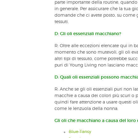
parte importante della routine, quando p
in generale. Per assicurare che la tua g
domande che ci avete posto, su come gli 
tessuti.
D: Gli oli essenziali macchiano?
R: Oltre alle eccezioni elencate qui in b
momento che sono mutevoli, gli oli evap
altri tipi di tessuto, come potrebbe succ
puri di Young Living non lasciano macch
D: Quali oli essenziali possono macchi
R: Anche se gli oli essenziali puri non 
macchie a causa dei colori più scuri o pi
quindi fare attenzione a usare questi oli
come le lenzuola della nonna.
Gli oli che macchiano a causa del loro 
Blue Tansy