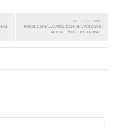
POST SUCCESSIVO »
NALI
POZIONE DI HALLOWEEN: ECCO UNA POZIONE DI
HALLOWEEN CHE DEVI PROVARE