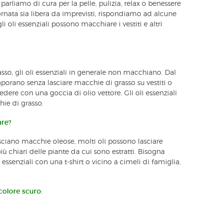
arliamo di cura per la pelle, pulizia, relax o benessere
iornata sia libera da imprevisti, rispondiamo ad alcune
oli essenziali possono macchiare i vestiti e altri
asso, gli oli essenziali in generale non macchiano. Dal
orano senza lasciare macchie di grasso su vestiti o
edere con una goccia di olio vettore. Gli oli essenziali
ie di grasso.
are?
lasciano macchie oleose, molti oli possono lasciare
ù chiari delle piante da cui sono estratti. Bisogna
 essenziali con una t-shirt o vicino a cimeli di famiglia,
colore scuro: