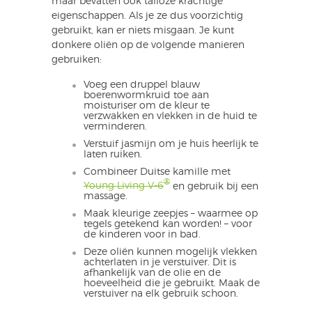
maar bevatten ook talloze krachtige
eigenschappen. Als je ze dus voorzichtig
gebruikt, kan er niets misgaan. Je kunt
donkere oliën op de volgende manieren
gebruiken:
Voeg een druppel blauw
boerenwormkruid toe aan
moisturiser om de kleur te
verzwakken en vlekken in de huid te
verminderen.
Verstuif jasmijn om je huis heerlijk te
laten ruiken.
Combineer Duitse kamille met
®
Young Living V-6
en gebruik bij een
massage.
Maak kleurige zeepjes – waarmee op
tegels getekend kan worden! – voor
de kinderen voor in bad.
Deze oliën kunnen mogelijk vlekken
achterlaten in je verstuiver. Dit is
afhankelijk van de olie en de
hoeveelheid die je gebruikt. Maak de
verstuiver na elk gebruik schoon.