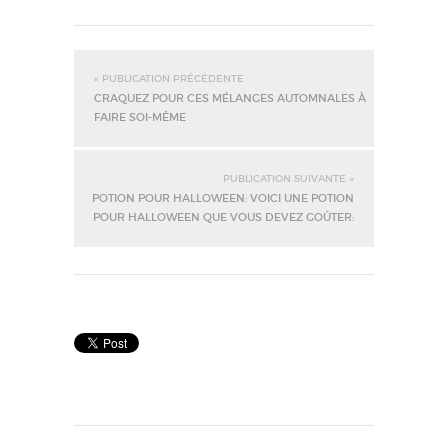
« PUBLICATION PRÉCÉDENTE
CRAQUEZ POUR CES MÉLANGES AUTOMNALES À
FAIRE SOI-MÊME
PUBLICATION SUIVANTE »
POTION POUR HALLOWEEN: VOICI UNE POTION
POUR HALLOWEEN QUE VOUS DEVEZ GOÛTER: