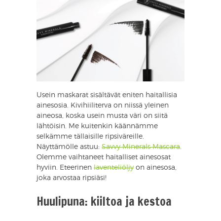
Usein maskarat sisältävät eniten haitallisia
ainesosia. Kivihiiliterva on niissä yleinen
aineosa, koska usein musta väri on siitä
lähtöisin. Me kuitenkin käännämme
selkämme tällaisille ripsiväreille.
Näyttämölle astuu:
Savvy Minerals Mascara
.
Olemme vaihtaneet haitalliset ainesosat
hyviin. Eteerinen
laventeliöljy
on ainesosa,
joka arvostaa ripsiäsi!
Huulipuna: kiiltoa ja kestoa