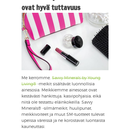
ovat hyvä tuttavuus
Me kerromme.
Savvy Minerals by Young
Living®
-meikit sisältävät luonnollisia
ainesosia. Meikkiemme ainesosat ovat
kestävästi hankittuja, kasvipohjaisia, eikä
niitä ole testattu eläinkokeilla. Savvy
Minerals® -silmämeikit, huulipunat,
meikkivoiteet ja muut SM-tuotteet tulevat
upeissa väreissä ja ne korostavat luontaista
kauneuttasi.