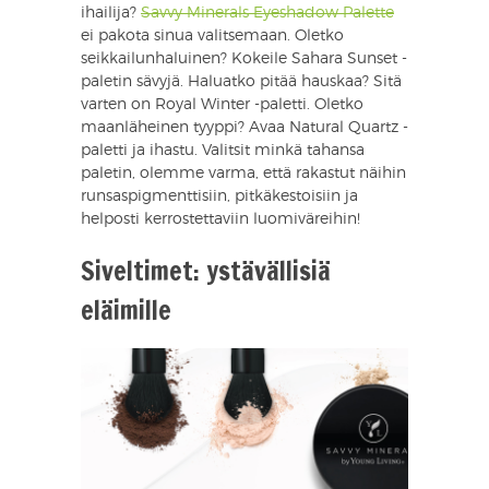
ihailija?
Savvy Minerals Eyeshadow Palette
ei pakota sinua valitsemaan. Oletko
seikkailunhaluinen? Kokeile Sahara Sunset -
paletin sävyjä. Haluatko pitää hauskaa? Sitä
varten on Royal Winter -paletti. Oletko
maanläheinen tyyppi? Avaa Natural Quartz -
paletti ja ihastu. Valitsit minkä tahansa
paletin, olemme varma, että rakastut näihin
runsaspigmenttisiin, pitkäkestoisiin ja
helposti kerrostettaviin luomiväreihin!
Siveltimet: ystävällisiä
eläimille