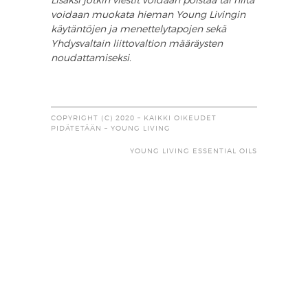
Lisäksi jotkin viestit voidaan poistaa tai niitä
voidaan muokata hieman Young Livingin
käytäntöjen ja menettelytapojen sekä
Yhdysvaltain liittovaltion määräysten
noudattamiseksi.
COPYRIGHT (C) 2020 – KAIKKI OIKEUDET
PIDÄTETÄÄN – YOUNG LIVING
YOUNG LIVING ESSENTIAL OILS