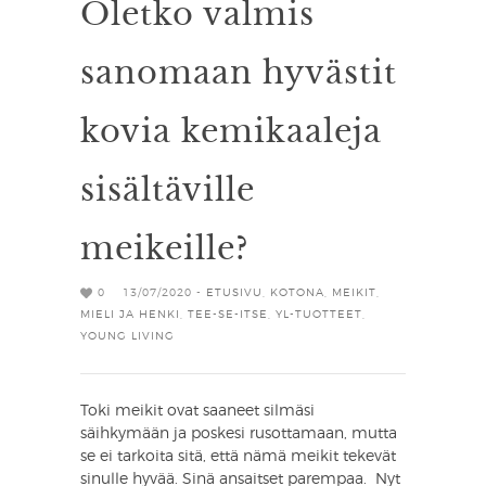
Oletko valmis
sanomaan hyvästit
kovia kemikaaleja
sisältäville
meikeille?
0
13/07/2020 -
ETUSIVU
,
KOTONA
,
MEIKIT
,
MIELI JA HENKI
,
TEE-SE-ITSE
,
YL-TUOTTEET
,
YOUNG LIVING
Toki meikit ovat saaneet silmäsi
säihkymään ja poskesi rusottamaan, mutta
se ei tarkoita sitä, että nämä meikit tekevät
sinulle hyvää. Sinä ansaitset parempaa. Nyt