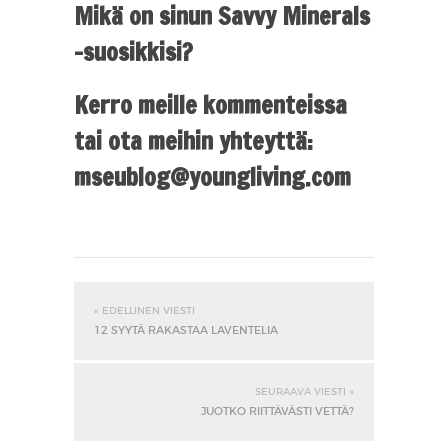
Mikä on sinun Savvy Minerals
-suosikkisi?
Kerro meille kommenteissa
tai ota meihin yhteyttä:
mseublog@youngliving.com
« EDELLINEN VIESTI
12 SYYTÄ RAKASTAA LAVENTELIA
SEURAAVA VIESTI »
JUOTKO RIITTÄVÄSTI VETTÄ?