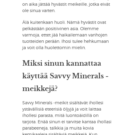
on aika jättää hyvästit meikeille, jotka eivät
ole sinua varten.
Älä kuitenkaan huoli. Nämä hyvästit ovat
pelkästään positiivinen asia. Olemme
varmoja, ettet jää haikailemaan vanhojen
tuotteiden perään. Ihosi tulee hehkumaan
ja voit olla huolettomin mielin.
Miksi sinun kannattaa
käyttää Savvy Minerals -
meikkejä?
Savvy Minerals -meikit sisältävät ihollesi
ystävällisiä eteerisiä öljyjä ja voit laittaa
ihollesi parasta, mitä luontoäidillä on
tarjota. Enää sinun ei tarvitse kantaa ihollasi
parabeeneja, talkkia ja muita kovia
kemikaaleja sisältäviä meikkejä. Kun