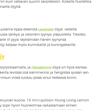
in kuin valtavan suuriin tavoitteisiin. Kokeile huolehtia
isellä öljyllä.
utama tippa eteeristä
Lavender
-öljyä vedellä
ta sänkysi ja varsinkin tyynysi yläpuolella. Tiesitkö,
rle VI pyysi täyttämään hänen tyynynsä
jy kelpaa myös kuninkaille ja kuningattarille.
jy
öyrytislaamalla, ja
Peppermint
-öljyä on hyvä kantaa
keilla levittää sitä kämmeniisi ja hengittää syvään sen
intun viileä tuoksu pitää sinut hetkessä kiinni.
itruunan kuoria. 15 ml:n pulloon Young Living Lemon
ljy sopii hyvin huoneilmaa raikastamaan ennen