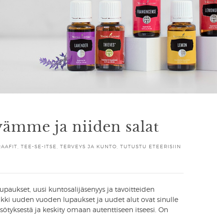
jyämme ja niiden salat
AAFIT
,
TEE-SE-ITSE
,
TERVEYS JA KUNTO
,
TUTUSTU ETEERISIIN
ukset, uusi kuntosalijäsenyys ja tavoitteiden
aikki uuden vuoden lupaukset ja uudet alut ovat sinulle
sötyksestä ja keskity omaan autenttiseen itseesi. On