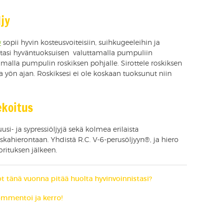
jy
y
sopii hyvin kosteusvoiteisiin, suihkugeeleihin ja
estasi hyväntuoksuisen valuttamalla pumpuliin
amalla pumpulin roskiksen pohjalle. Sirottele roskiksen
 yön ajan. Roskiksesi ei ole koskaan tuoksunut niin
ekoitus
i- ja sypressiöljyjä sekä kolmea erilaista
iskahierontaan. Yhdistä R.C. V-6-perusöljyyn®, ja hiero
orituksen jälkeen.
aiot tänä vuonna pitää huolta hyvinvoinnistasi?
mmentoi ja kerro!