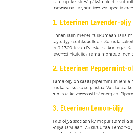
parempi keskittyä päivän pieniin voittoih
itsestäsi näillä yhdellätoista upealla eteer
1. Eteerinen Lavender-öljy
Ennen kuin menet nukkumaan, laita mu
täytettyyn suihkepulloon. Sumuta sekoitus
että 1300-luvun Ranskassa kuningas Kaa
laventelinkukilla? Tämä monipuolinen öl
2. Eteerinen Peppermint-öl
Tämä öljy on saatu piparmintun lehtiä h
mukana, koska se piristää. Voit töissä ko
tuoksua kaivatessasi lisäenergiaa. Piparm
3. Eteerinen Lemon-öljy
Tätä öljyä saadaan kylmäpuristamalla s
-öljyä tarvitaan 75 sitruunaa. Lemon-ö