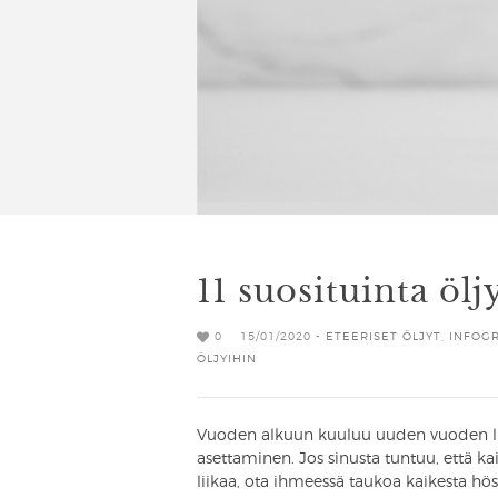
11 suosituinta öl
0
15/01/2020 -
ETEERISET ÖLJYT
,
INFOGR
ÖLJYIHIN
Vuoden alkuun kuuluu uuden vuoden lupa
asettaminen. Jos sinusta tuntuu, että k
liikaa, ota ihmeessä taukoa kaikesta hös