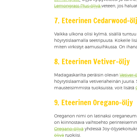
Lemongrass Plus-öljyä
veteen, jos halu
7. Eteerinen Cedarwood-öl
Vaikka ulkona olisi kylmä, sisällä tunt
höyrytislaamalla seetripuuta. Kokeile 
miten virkistyt aamusuihkussa. On ihana 
8. Eteerinen Vetiver-öljy
Madagaskarilta peräisin olevan
Vetiver-
höyrytislaamalla vetiveriaheinän juuria.
mausteisimmista tuoksuista, voit lisätä
9. Eteerinen Oregano-öljy
Oreganon nimi on latinaksi oreganeum j
on kiinnostava vaihtoehto perinteisemmil
Oregano-öljyä
yhdessä Joy-öljysekoituks
öljyä
ruokiisi.