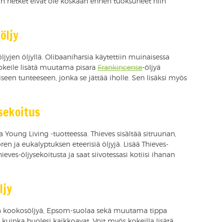
an hetket eivät ole koskaan ennen tuoksuneet niin
öljy
jyjen öljyllä. Olibaaniharsia käytettiin muinaisessa
okeile lisätä muutama pisara
Frankincense
-öljyä
kiseen tunteeseen, jonka se jättää iholle. Sen lisäksi myös
sekoitus
 Young Living -tuotteessa. Thieves sisältää sitruunan,
en ja eukalyptuksen eteerisiä öljyjä. Lisää Thieves-
eves-öljysekoitusta ja saat siivotessasi kotiisi ihanan
ljy
aita kookosöljyä, Epsom-suolaa sekä muutama tippa
, kuinka huolesi kaikkoavat. Voit myös kokeilla lisätä