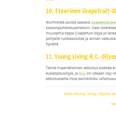
10. Eteerinen Grapefruit-öl
Ikivihreistä puista saatava
Grapefruit-ölj
kasvonpuhdistusaineisiin. Saat roskiks
muutama tippa Graperfuit-öljyä ja laitt
pohjalle ruokasoodaa ja annan vaikuttaa
hyvältä.
11. Young Living R.C.-öljys
Tämä maanläheinen sekoitus sisältää kuus
eukalyptusöljyä, ja
R.C.
on ideaali öljy n
sekoituksella ihoa esimerkiksi urheilusu
Millä Young Living -öljyillä 
Ko