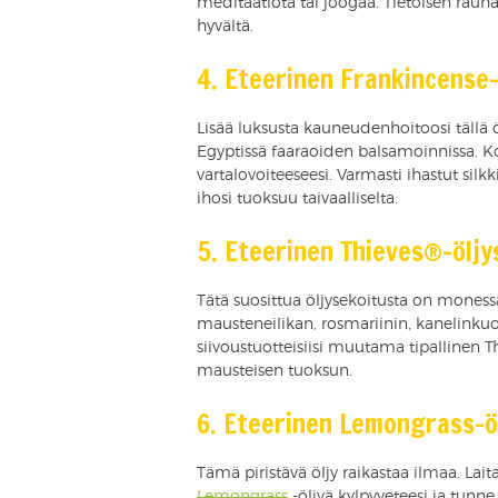
meditaatiota tai joogaa. Tietoisen rauh
hyvältä.
4. Eteerinen Frankincense-
Lisää luksusta kauneudenhoitoosi tällä öl
Egyptissä faaraoiden balsamoinnissa. K
vartalovoiteeseesi. Varmasti ihastut silk
ihosi tuoksuu taivaalliselta.
5. Eteerinen Thieves®-öljy
Tätä suosittua öljysekoitusta on monessa
mausteneilikan, rosmariinin, kanelinkuor
siivoustuotteisiisi muutama tipallinen Thi
mausteisen tuoksun.
6. Eteerinen Lemongrass-ö
Tämä piristävä öljy raikastaa ilmaa. L
Lemongrass
-öljyä kylpyveteesi ja tunne