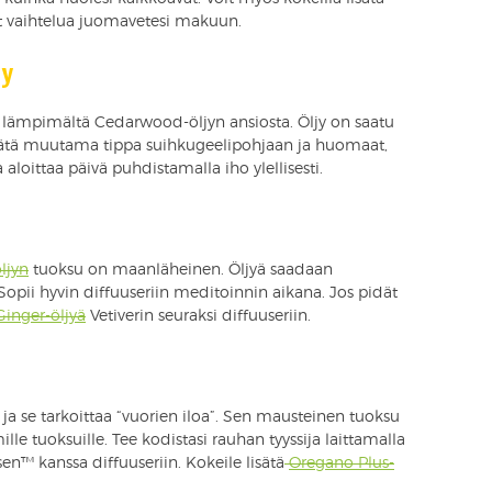
at vaihtelua juomavetesi makuun.
jy
uu lämpimältä Cedarwood-öljyn ansiosta. Öljy on saatu
lisätä muutama tippa suihkugeelipohjaan ja huomaat,
aloittaa päivä puhdistamalla iho ylellisesti.
öljyn
tuoksu on maanläheinen. Öljyä saadaan
 Sopii hyvin diffuuseriin meditoinnin aikana. Jos pidät
Ginger-öljyä
Vetiverin seuraksi diffuuseriin.
a se tarkoittaa “vuorien iloa”. Sen mausteinen tuoksu
le tuoksuille. Tee kodistasi rauhan tyyssija laittamalla
en™ kanssa diffuuseriin. Kokeile lisätä
Oregano Plus-