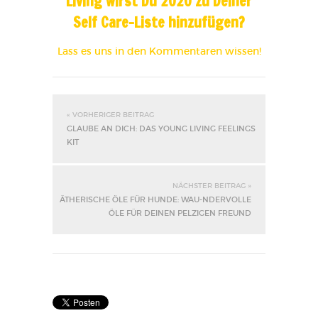
Living wirst Du 2020 zu Deiner
Self Care-Liste hinzufügen?
Lass es uns in den Kommentaren wissen!
« VORHERIGER BEITRAG
GLAUBE AN DICH: DAS YOUNG LIVING FEELINGS
KIT
NÄCHSTER BEITRAG »
ÄTHERISCHE ÖLE FÜR HUNDE: WAU-NDERVOLLE
ÖLE FÜR DEINEN PELZIGEN FREUND