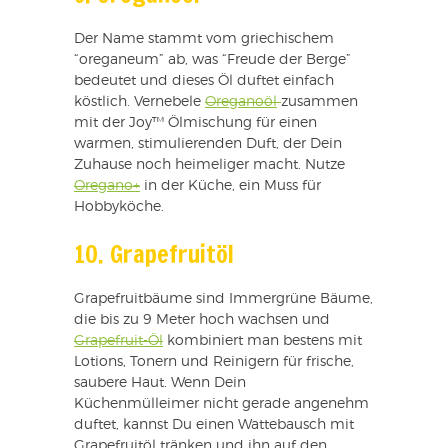
Der Name stammt vom griechischem
“oreganeum” ab, was “Freude der Berge”
bedeutet und dieses Öl duftet einfach
köstlich. Vernebele
Oreganoöl
zusammen
mit der Joy™ Ölmischung für einen
warmen, stimulierenden Duft, der Dein
Zuhause noch heimeliger macht. Nutze
Oregano+
in der Küche, ein Muss für
Hobbyköche.
10. Grapefruitöl
Grapefruitbäume sind Immergrüne Bäume,
die bis zu 9 Meter hoch wachsen und
Grapefruit-Öl
kombiniert man bestens mit
Lotions, Tonern und Reinigern für frische,
saubere Haut. Wenn Dein
Küchenmülleimer nicht gerade angenehm
duftet, kannst Du einen Wattebausch mit
Grapefruitöl tränken und ihn auf den