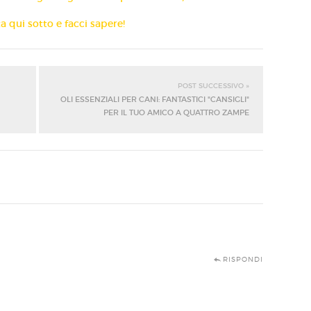
qui sotto e facci sapere!
POST SUCCESSIVO »
OLI ESSENZIALI PER CANI: FANTASTICI "CANSIGLI"
PER IL TUO AMICO A QUATTRO ZAMPE
RISPONDI