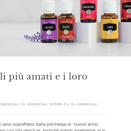
ali più amati e i loro
ESSENZIALI
,
OLI ESSENZIALI
,
SCOPRI GLI OLI ESSENZIALI
 ti senti sopraffatto dalla promessa di “nuovo anno,
ti con il/la vero/a te. Anziché grandi aspettative, può