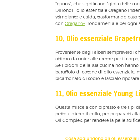
“ganos”, che significano “gioia delle mo
Diffondi l’olio essenziale Oregano insie
stimolante e calda, trasformando casa t
con
Oregano+
, fondamentale per ogni 
10. Olio essenziale Grapefr
Proveniente dagli alberi sempreverdi che
ottimo da unire alle creme per il corpo, a
Se i bidoni della tua cucina non hann
batuffolo di cotone di olio essenziale, 
bicarbonato di sodio e lascialo riposare 
11. Olio essenziale Young L
Questa miscela con cipresso e tre tipi di
petto e dietro il collo, per prepararti 
Oil Complex, per rendere la pelle soffi
Cosa aggiungono gli oli essenziali 