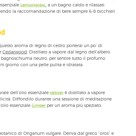
essenziale
Lemongrass
a un bagno caldo e rilassati.
guendo la raccomandazione di bere sempre 6-8 bicchieri
od
questo aroma di legno di cedro porterai un po’ di
le
Cedarwood
. Distillato a vapore dal legno dell’albero
 bagnoschiuma neutro, per sentire tutto il profumo
 giorno con una pelle pulita e idratata.
ale dell’olio essenziale
Vetiver
è distillato a vapore
felicità. Diffondilo durante una sessione di meditazione
olio essenziale
Ginger
per un aroma più speziato.
 botanico di Origanum vulgare. Deriva dal greco “oros” e