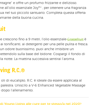
ntagne” e offre un profumo frizzante e delizioso.
me all’olio essenziale Joy™ , per ottenere una fragranza
ua nel tuo piccolo santuario. Completa questa offerta
amante della buona cucina.
uit
 crescono fino a 9 metri, l’olio essenziale
Grapefruit
è
i tonificanti, ai detergenti per una pelle pulita e fresca.
o un odore buonissimo, puoi anche imbibire un
mettendolo sulla base del bidone. Cospargi il fondo di
la notte. La mattina successiva sentirai l’aroma.
iving R.C.®
 oli di eucalipto, R.C. è ideale da essere applicata al
alla palestra. Uniscilo a V-6 Enhanced Vegetable Massage
ce dopo l’allenamento.
di Young Living alle cure per te stesso/a nel 2020?