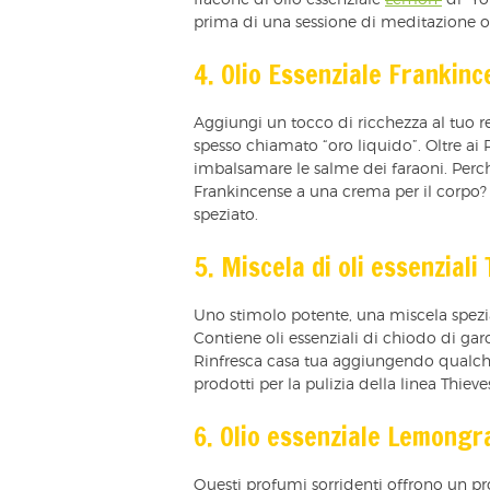
flacone di olio essenziale
Lemon
di You
prima di una sessione di meditazione o
4. Olio Essenziale Frankin
Aggiungi un tocco di ricchezza al tuo r
spesso chiamato “oro liquido”. Oltre ai
imbalsamare le salme dei faraoni. Perc
Frankincense a una crema per il corpo? 
speziato.
5. Miscela di oli essenziali
Uno stimolo potente, una miscela spezi
Contiene oli essenziali di chiodo di gar
Rinfresca casa tua aggiungendo qualche 
prodotti per la pulizia della linea Thieve
6. Olio essenziale Lemongr
Questi profumi sorridenti offrono un pr