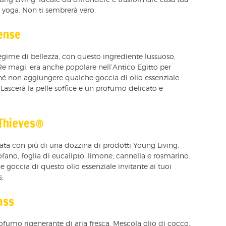
ng Living. Ideale da diffondere e trasformare casa tua
 yoga. Non ti sembrerà vero.
cense
egime di bellezza, con questo ingrediente lussuoso,
 Re magi, era anche popolare nell’Antico Egitto per
hé non aggiungere qualche goccia di olio essenziale
Lascerà la pelle soffice e un profumo delicato e
 Thieves®
ata con più di una dozzina di prodotti Young Living.
ofano, foglia di eucalipto, limone, cannella e rosmarino.
goccia di questo olio essenziale invitante ai tuoi
s.
ass
ofumo rigenerante di aria fresca. Mescola olio di cocco,