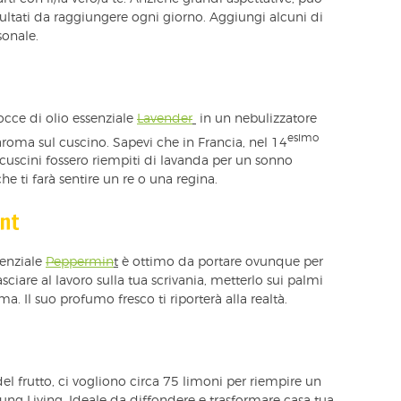
sultati da raggiungere ogni giorno. Aggiungi alcuni di
sonale.
occe di olio essenziale
Lavender
in un nebulizzatore
esimo
roma sul cuscino. Sapevi che in Francia, nel 14
oi cuscini fossero riempiti di lavanda per un sonno
che ti farà sentire un re o una regina.
int
ssenziale
Peppermin
t
è ottimo da portare ovunque per
ciare al lavoro sulla tua scrivania, metterlo sui palmi
a. Il suo profumo fresco ti riporterà alla realtà.
l frutto, ci vogliono circa 75 limoni per riempire un