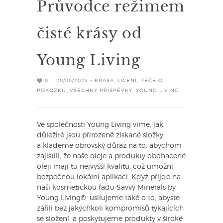
Průvodce režimem
čisté krásy od
Young Living
0
20/05/2022 -
KRÁSA
,
LÍČENÍ
,
PÉČE O
POKOŽKU
,
VŠECHNY PŘÍSPĚVKY
,
YOUNG LIVING
Ve společnosti Young Living víme, jak
důležité jsou přirozeně získané složky,
a klademe obrovský důraz na to, abychom
zajistili, že naše oleje a produkty obohacené
oleji mají tu nejvyšší kvalitu, což umožní
bezpečnou lokální aplikaci. Když přijde na
naši kosmetickou řadu Savvy Minerals by
Young Living®, usilujeme také o to, abyste
zářili bez jakýchkoli kompromisů týkajících
se složení, a poskytujeme produkty v široké