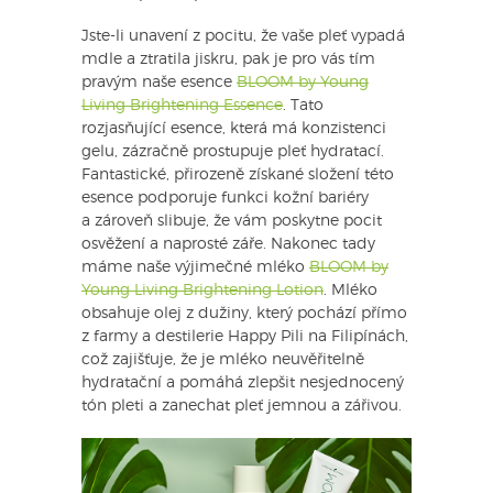
Jste-li unavení z pocitu, že vaše pleť vypadá
mdle a ztratila jiskru, pak je pro vás tím
pravým naše esence
BLOOM by Young
Living Brightening Essence
. Tato
rozjasňující esence, která má konzistenci
gelu, zázračně prostupuje pleť hydratací.
Fantastické, přirozeně získané složení této
esence podporuje funkci kožní bariéry
a zároveň slibuje, že vám poskytne pocit
osvěžení a naprosté záře. Nakonec tady
máme naše výjimečné mléko
BLOOM by
Young Living Brightening Lotion
. Mléko
obsahuje olej z dužiny, který pochází přímo
z farmy a destilerie Happy Pili na Filipínách,
což zajišťuje, že je mléko neuvěřitelně
hydratační a pomáhá zlepšit nesjednocený
tón pleti a zanechat pleť jemnou a zářivou.