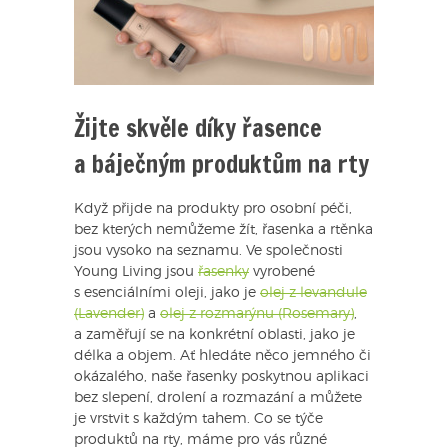
Žijte skvěle díky řasence
a báječným produktům na rty
Když přijde na produkty pro osobní péči,
bez kterých nemůžeme žít, řasenka a rtěnka
jsou vysoko na seznamu. Ve společnosti
Young Living jsou
řasenky
vyrobené
s esenciálními oleji, jako je
olej z levandule
(Lavender)
a
olej z rozmarýnu (Rosemary)
,
a zaměřují se na konkrétní oblasti, jako je
délka a objem. Ať hledáte něco jemného či
okázalého, naše řasenky poskytnou aplikaci
bez slepení, drolení a rozmazání a můžete
je vrstvit s každým tahem. Co se týče
produktů na rty, máme pro vás různé