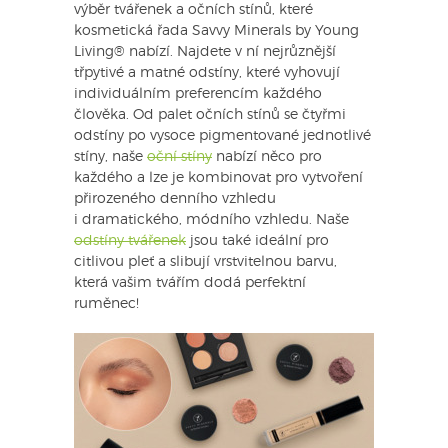
výběr tvářenek a očních stínů, které
kosmetická řada Savvy Minerals by Young
Living® nabízí. Najdete v ní nejrůznější
třpytivé a matné odstíny, které vyhovují
individuálním preferencím každého
člověka. Od palet očních stínů se čtyřmi
odstíny po vysoce pigmentované jednotlivé
stíny, naše
oční stíny
nabízí něco pro
každého a lze je kombinovat pro vytvoření
přirozeného denního vzhledu
i dramatického, módního vzhledu. Naše
odstíny tvářenek
jsou také ideální pro
citlivou pleť a slibují vrstvitelnou barvu,
která vašim tvářím dodá perfektní
ruměnec!