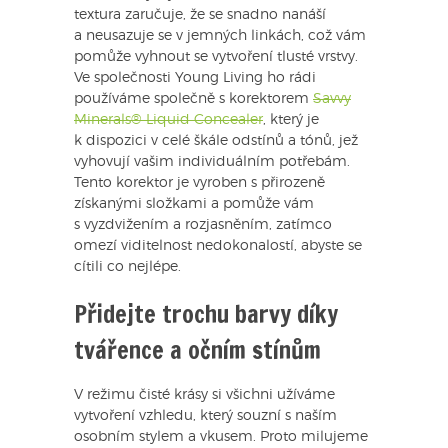
textura zaručuje, že se snadno nanáší
a neusazuje se v jemných linkách, což vám
pomůže vyhnout se vytvoření tlusté vrstvy.
Ve společnosti Young Living ho rádi
používáme společně s korektorem
Savvy
Minerals® Liquid Concealer
, který je
k dispozici v celé škále odstínů a tónů, jež
vyhovují vašim individuálním potřebám.
Tento korektor je vyroben s přirozeně
získanými složkami a pomůže vám
s vyzdvižením a rozjasněním, zatímco
omezí viditelnost nedokonalostí, abyste se
cítili co nejlépe.
Přidejte trochu barvy díky
tvářence a očním stínům
V režimu čisté krásy si všichni užíváme
vytvoření vzhledu, který souzní s naším
osobním stylem a vkusem. Proto milujeme