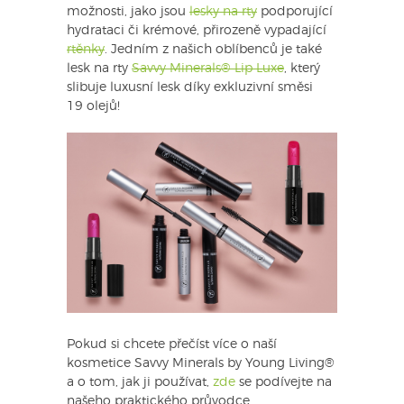
možnosti, jako jsou
lesky na rty
podporující
hydrataci či krémové, přirozeně vypadající
rtěnky
. Jedním z našich oblíbenců je také
lesk na rty
Savvy Minerals® Lip Luxe
, který
slibuje luxusní lesk díky exkluzivní směsi
19 olejů!
Pokud si chcete přečíst více o naší
kosmetice Savvy Minerals by Young Living®
a o tom, jak ji používat,
zde
se podívejte na
našeho praktického průvodce.