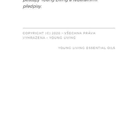
postupy Young Living a federálními
předpisy.
COPYRIGHT (C) 2020 - VŠECHNA PRÁVA
VYHRAZENA - YOUNG LIVING
YOUNG LIVING ESSENTIAL OILS