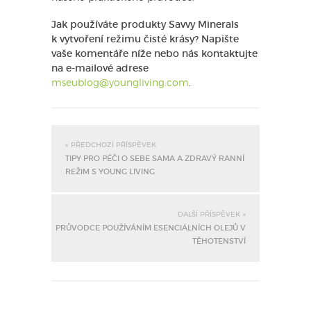
Jak používáte produkty Savvy Minerals
k vytvoření režimu čisté krásy? Napište
vaše komentáře níže nebo nás kontaktujte
na e-mailové adrese
mseublog@youngliving.com
.
« PŘEDCHOZÍ PŘÍSPĚVEK
TIPY PRO PÉČI O SEBE SAMA A ZDRAVÝ RANNÍ
REŽIM S YOUNG LIVING
DALŠÍ PŘÍSPĚVEK »
PRŮVODCE POUŽÍVÁNÍM ESENCIÁLNÍCH OLEJŮ V
TĚHOTENSTVÍ