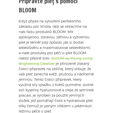
Připravte pleť s pomocí
BLOOM
Když přijde na vytvoření perfektního
základu pro líčidla, rádi se obracíme na
naši řadu produktů BLOOM. Mít
spokojenou, zdravou, zářivou a vyživenou
pleť je téměř jistý způsob, jak si dodat
sebedůvěru a maximalizovat sebevědomí,
a naše produkty pro péči o pleť BLOOM
nabízí přesně toto.
BLOOM by Young Living
Brightening Cleanser
je přirozeně získaný
čisticí přípravek na obličej, který slibuje, že
vaši pleť zanechá svěží, pružnou a nádherně
jemnou. Tento čisticí přípravek, který
využívá síly výtažku z květů pulmérie, sodné
soli kyseliny hyaluronové a oleje ze semínek
pracaxi, je vyroben za použití jemných
složek, jež pomáhají čistit a hydratovat pleť,
díky čemuž je jasným vítězem v jakémkoli
režimu péče o pleť.