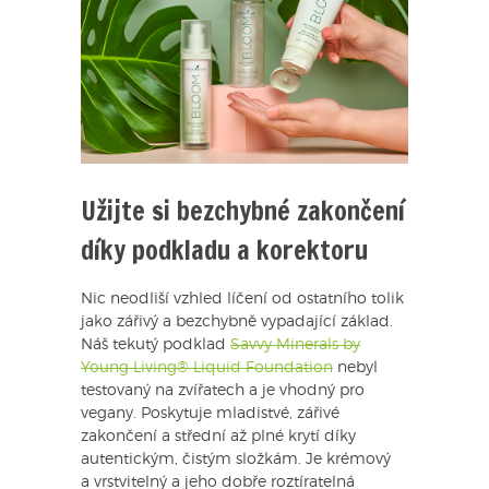
Užijte si bezchybné zakončení
díky podkladu a korektoru
Nic neodliší vzhled líčení od ostatního tolik
jako zářivý a bezchybně vypadající základ.
Náš tekutý podklad
Savvy Minerals by
Young Living® Liquid Foundation
nebyl
testovaný na zvířatech a je vhodný pro
vegany. Poskytuje mladistvé, zářivé
zakončení a střední až plné krytí díky
autentickým, čistým složkám. Je krémový
a vrstvitelný a jeho dobře roztíratelná