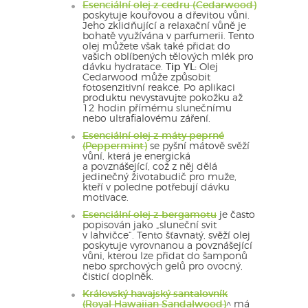
Esenciální olej z cedru (Cedarwood)
poskytuje kouřovou a dřevitou vůni.
Jeho zklidňující a relaxační vůně je
bohatě využívána v parfumerii. Tento
olej můžete však také přidat do
vašich oblíbených tělových mlék pro
dávku hydratace.
Tip YL:
Olej
Cedarwood může způsobit
fotosenzitivní reakce. Po aplikaci
produktu nevystavujte pokožku až
12 hodin přímému slunečnímu
nebo ultrafialovému záření.
Esenciální olej z máty peprné
(Peppermint)
se pyšní mátově svěží
vůní, která je energická
a povznášející, což z něj dělá
jedinečný životabudič pro muže,
kteří v poledne potřebují dávku
motivace.
Esenciální olej z bergamotu
je často
popisován jako „sluneční svit
v lahvičce“. Tento šťavnatý, svěží olej
poskytuje vyrovnanou a povznášející
vůni, kterou lze přidat do šamponů
nebo sprchových gelů pro ovocný,
čisticí doplněk.
Královský havajský santalovník
(Royal Hawaiian Sandalwood)
^ má