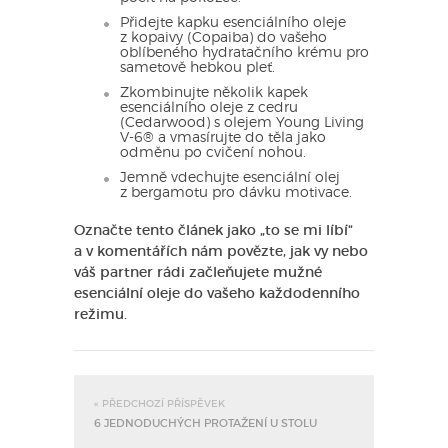
Přidejte kapku esenciálního oleje
z kopaivy (Copaiba) do vašeho
oblíbeného hydratačního krému pro
sametově hebkou pleť.
Zkombinujte několik kapek
esenciálního oleje z cedru
(Cedarwood) s olejem Young Living
V-6® a vmasírujte do těla jako
odměnu po cvičení nohou.
Jemně vdechujte esenciální olej
z bergamotu pro dávku motivace.
Označte tento článek jako „to se mi líbí“
a v komentářích nám povězte, jak vy nebo
váš partner rádi začleňujete mužné
esenciální oleje do vašeho každodenního
režimu.
« PŘEDCHOZÍ PŘÍSPĚVEK
6 JEDNODUCHÝCH PROTAŽENÍ U STOLU