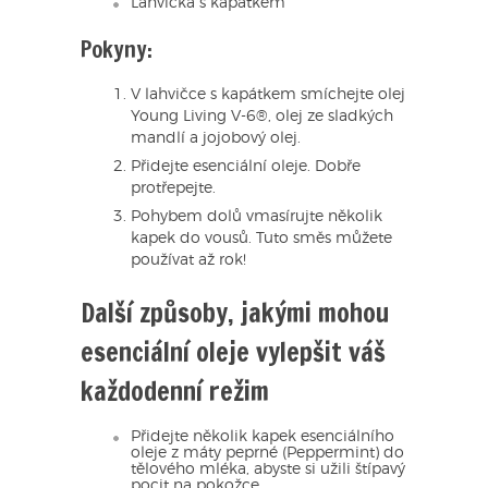
Lahvička s kapátkem
Pokyny:
V lahvičce s kapátkem smíchejte olej
Young Living V-6®, olej ze sladkých
mandlí a jojobový olej.
Přidejte esenciální oleje. Dobře
protřepejte.
Pohybem dolů vmasírujte několik
kapek do vousů. Tuto směs můžete
používat až rok!
Další způsoby, jakými mohou
esenciální oleje vylepšit váš
každodenní režim
Přidejte několik kapek esenciálního
oleje z máty peprné (Peppermint) do
tělového mléka, abyste si užili štípavý
pocit na pokožce.