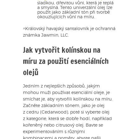
sladkou, dřevitou vůni, která je teplá
a smyslná. Tento univerzální olej lze
použít jako základní tón při tvorbě
okouzlujících vůní na míru.
^Královský havajský santalovník je ochranná
známka Jawmin, LLC.
Jak vytvořit kolínskou na
míru za použití esenciálních
olejů
Jedním z nejlepších způsobů, jakým
mohou muži používat esenciální oleje, je
smíchat je, aby vytvořili kolínskou na míru.
Začněte základním tónem, jako je olej
z cedru (Cedarwood), poté si vyberte olej
z kategorie, která se dobře hodí, například
kořeněný nebo citrusový olej. Bavte se
experimentováním s různými
kombinacemi a poměry, abyste našli