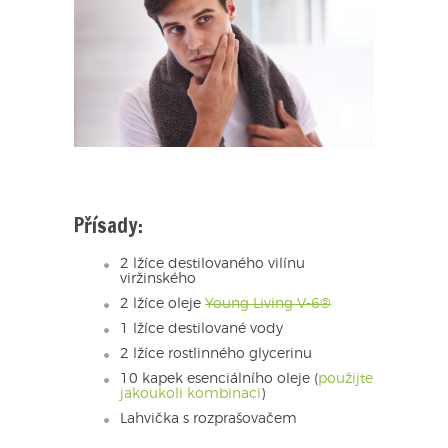
Přísady:
2 lžíce destilovaného vilínu
viržinského
2 lžíce oleje
Young Living V-6®
1 lžíce destilované vody
2 lžíce rostlinného glycerinu
10 kapek esenciálního oleje (
použijte
jakoukoli kombinaci
)
Lahvička s rozprašovačem