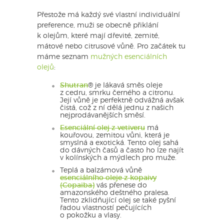
Přestože má každý své vlastní individuální
preference, muži se obecně přiklání
k olejům, které mají dřevité, zemité,
mátové nebo citrusové vůně. Pro začátek tu
máme seznam
mužných esenciálních
olejů
:
Shutran
®
je lákavá směs oleje
z cedru, smrku černého a citronu.
Její vůně je perfektně odvážná avšak
čistá, což z ní dělá jednu z našich
nejprodávanějších směsí.
Esenciální olej z vetiveru
má
kouřovou, zemitou vůni, která je
smyslná a exotická. Tento olej sahá
do dávných časů a často ho lze najít
v kolínských a mýdlech pro muže.
Teplá a balzámová vůně
esenciálního oleje z kopaivy
(Copaiba)
vás přenese do
amazonského deštného pralesa.
Tento zklidňující olej se také pyšní
řadou vlastností pečujících
o pokožku a vlasy.