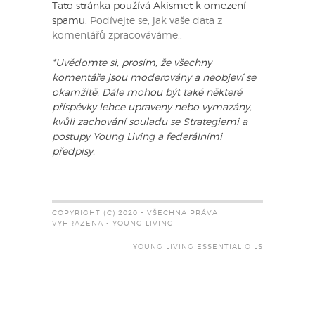
Tato stránka používá Akismet k omezení
spamu.
Podívejte se, jak vaše data z
komentářů zpracováváme.
.
*Uvědomte si, prosím, že všechny
komentáře jsou moderovány a neobjeví se
okamžitě. Dále mohou být také některé
příspěvky lehce upraveny nebo vymazány,
kvůli zachování souladu se Strategiemi a
postupy Young Living a federálními
předpisy.
COPYRIGHT (C) 2020 - VŠECHNA PRÁVA
VYHRAZENA - YOUNG LIVING
YOUNG LIVING ESSENTIAL OILS