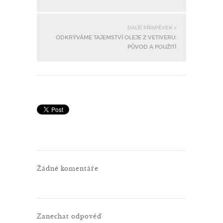
DALŠÍ PŘÍSPĚVEK »
ODKRÝVÁME TAJEMSTVÍ OLEJE Z VETIVERU:
PŮVOD A POUŽITÍ
Žádné komentáře
Zanechat odpověď