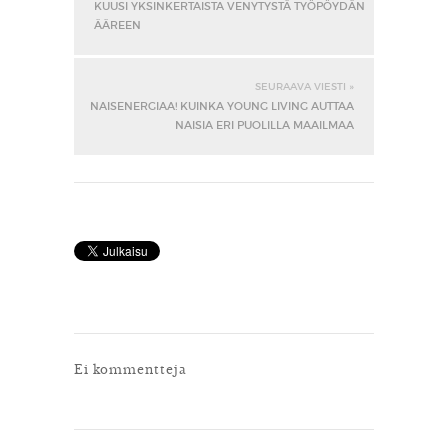
KUUSI YKSINKERTAISTA VENYTYSTÄ TYÖPÖYDÄN
ÄÄREEN
SEURAAVA VIESTI »
NAISENERGIAA! KUINKA YOUNG LIVING AUTTAA
NAISIA ERI PUOLILLA MAAILMAA
Ei kommentteja