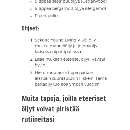
5 tippaa seetripuuöljyä (Cedarwood)
5 tippaa bergamottiöljyä (Bergamot)
Pipettipullo
Ohjeet:
Sekoita Young Living V-6®-öljy,
makea manteliöljy ja jojobaöljy
lasisessa pipettipullossa.
Lisää mukaan eteeriset öljyt. Ravista
hyvin.
Hiero muutama tippa partaan
alaspäin suuntautuvin liikkein. Tämä
partaöljy tuo iloa ympäri vuoden.
Muita tapoja, joilla eteeriset
öljyt voivat piristää
rutiineitasi