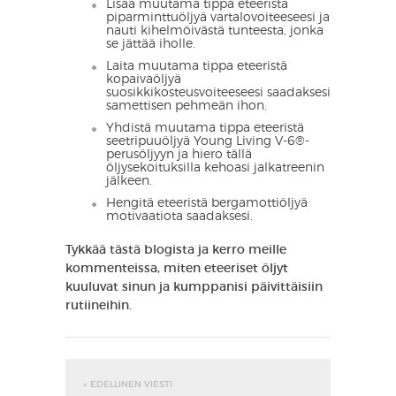
Lisää muutama tippa eteeristä
piparminttuöljyä vartalovoiteeseesi ja
nauti kihelmöivästä tunteesta, jonka
se jättää iholle.
Laita muutama tippa eteeristä
kopaivaöljyä
suosikkikosteusvoiteeseesi saadaksesi
samettisen pehmeän ihon.
Yhdistä muutama tippa eteeristä
seetripuuöljyä Young Living V-6®-
perusöljyyn ja hiero tällä
öljysekoituksilla kehoasi jalkatreenin
jälkeen.
Hengitä eteeristä bergamottiöljyä
motivaatiota saadaksesi.
Tykkää tästä blogista ja kerro meille
kommenteissa, miten eteeriset öljyt
kuuluvat sinun ja kumppanisi päivittäisiin
rutiineihin.
« EDELLINEN VIESTI