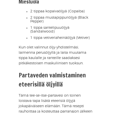
Miesluola
2 tippaa kopaivaöljyä (Copaiba)
2 tippaa mustapippuriöljyä (Black
Pepper)
1 tippa santelipuuöljyä
(Sandalwood)
1 tippa vetiveriaheinäöljyä (Vetiver)
Kun olet valinnut öljy-yhdistelmäsi,
laimenna perusöljyllä ja laita muutama
tippa kaulalle ja ranteille saadaksesi
pitkäkestoisen maskuliinisen tuoksun.
Partaveden valmistaminen
eteerisillä öljyillä
Tämä tee-se-itse-partavesi on toinen
loistava tapa lisätä eteerisiä öljyjä
jokapäiväiseen elämään. Tämä resepti
rauhoittaa ja kosteuttaa parranajon jälkeen