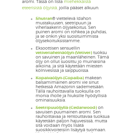
aromi. Tässä on lista
miehekkäistä
eteerisistä öljyistä,
joilla pääset alkuun:
Shutran
®
viettelevä Idahon
mustakuusen, seetripuun ja
viherlaakerin öljysekoitus. Sen
puinen aromi on rohkea ja puhdas,
ja se onkin yksi suosituimmista
öljysekoituksistamme.
Eksoottisen sensuellin
vetiveriaheinäöljyn (Vetiver)
tuoksu
on savuinen ja maanläheinen. Tämä
öljy on ollut suosittu jo muinaisina
aikoina, ja sitä käytetään miesten
kölnivesissä ja saippuoissa.
Kopaivaöljyn (Copaiba)
makean
balsamimainen aromi vie sinut
hetkessä Amazonin sademetsään.
Tällä rauhoittavalla tuoksulla on
monia iholle ja hiuksille hyödyllisiä
ominaisuuksia.
Seetripuuöljyllä (Cedarwood)
on
savuisen puumainen aromi. Sen
rauhoittavaa ja rentouttavaa tuoksua
käytetään paljon hajuvesissä, mutta
sitä voidaan myös lisätä
suosikkivoiteisiin lisäytyä tuomaan.