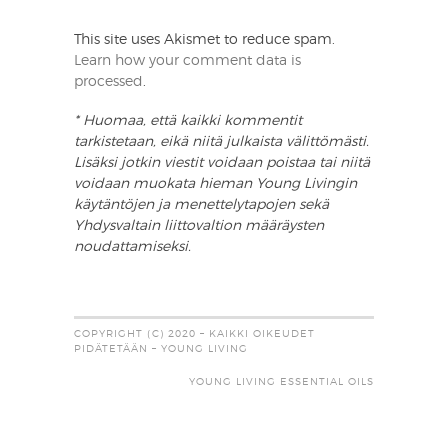
This site uses Akismet to reduce spam.
Learn how your comment data is
processed
.
* Huomaa, että kaikki kommentit
tarkistetaan, eikä niitä julkaista välittömästi.
Lisäksi jotkin viestit voidaan poistaa tai niitä
voidaan muokata hieman Young Livingin
käytäntöjen ja menettelytapojen sekä
Yhdysvaltain liittovaltion määräysten
noudattamiseksi.
COPYRIGHT (C) 2020 – KAIKKI OIKEUDET
PIDÄTETÄÄN – YOUNG LIVING
YOUNG LIVING ESSENTIAL OILS