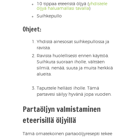
10 tippaa eteeristä öljyä (
yhdistele
öljyä haluamallasi tavalla
)
Suihkepullo
Ohjeet:
Yhdistä ainesosat suihkepullossa ja
ravista.
Ravista huolellisesti ennen käyttöä.
Suihkuta suoraan iholle, välttäen
silmiä, nenää, suuta ja muita herkkiä
alueita.
Taputtele hellästi iholle. Tämä
partavesi säilyy hyvänä jopa vuoden.
Partaöljyn valmistaminen
eteerisillä öljyillä
Tämä omatekoinen partaoöljyresepti tekee