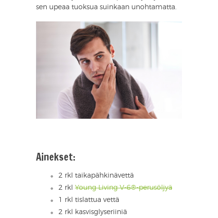
sen upeaa tuoksua suinkaan unohtamatta.
Ainekset:
2 rkl taikapähkinävettä
2 rkl
Young Living V-6®-perusöljyä
1 rkl tislattua vettä
2 rkl kasvisglyseriiniä