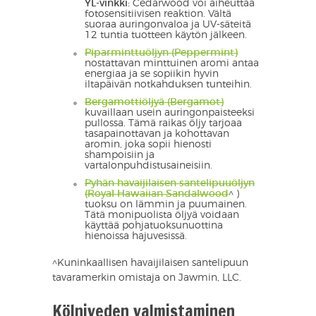
YL-vinkki:
Cedarwood voi aiheuttaa
fotosensitiivisen reaktion. Vältä
suoraa auringonvaloa ja UV-säteitä
12 tuntia tuotteen käytön jälkeen.
Piparminttuöljyn (Peppermint)
nostattavan minttuinen aromi antaa
energiaa ja se sopiikin hyvin
iltapäivän notkahduksen tunteihin.
Bergamottiöljyä (Bergamot)
kuvaillaan usein auringonpaisteeksi
pullossa. Tämä raikas öljy tarjoaa
tasapainottavan ja kohottavan
aromin, joka sopii hienosti
shampoisiin ja
vartalonpuhdistusaineisiin.
Pyhän havaijilaisen santelipuuöljyn
(Royal Hawaiian Sandalwood
^ )
tuoksu on lämmin ja puumainen.
Tätä monipuolista öljyä voidaan
käyttää pohjatuoksunuottina
hienoissa hajuvesissä.
^Kuninkaallisen havaijilaisen santelipuun
tavaramerkin omistaja on Jawmin, LLC.
Kölniveden valmistaminen