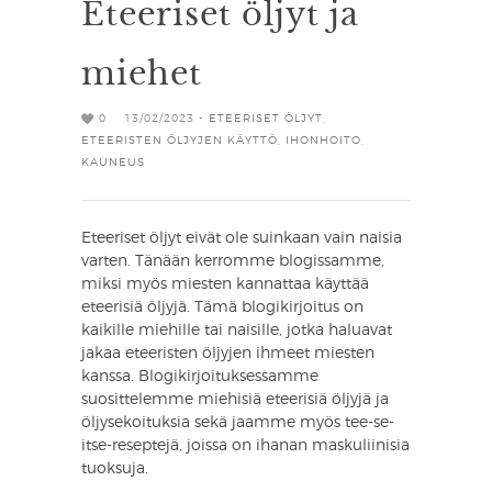
Eteeriset öljyt ja
miehet
0
13/02/2023 -
ETEERISET ÖLJYT
,
ETEERISTEN ÖLJYJEN KÄYTTÖ
,
IHONHOITO
,
KAUNEUS
Eteeriset öljyt eivät ole suinkaan vain naisia
varten. Tänään kerromme blogissamme,
miksi myös miesten kannattaa käyttää
eteerisiä öljyjä. Tämä blogikirjoitus on
kaikille miehille tai naisille, jotka haluavat
jakaa eteeristen öljyjen ihmeet miesten
kanssa. Blogikirjoituksessamme
suosittelemme miehisiä eteerisiä öljyjä ja
öljysekoituksia sekä jaamme myös tee-se-
itse-reseptejä, joissa on ihanan maskuliinisia
tuoksuja.