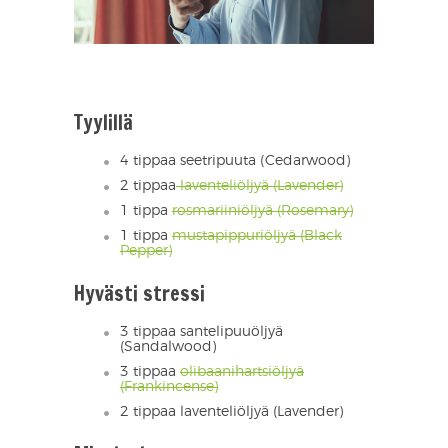
Tyylillä
4 tippaa seetripuuta (Cedarwood)
2 tippaa
laventeliöljyä (Lavender)
1 tippa
rosmariiniöljyä (Rosemary)
1 tippa
mustapippuriöljyä (Black
Pepper)
Hyvästi stressi
3 tippaa santelipuuöljyä
(Sandalwood)
3 tippaa
olibaanihartsiöljyä
(Frankincense)
2 tippaa laventeliöljyä (Lavender)