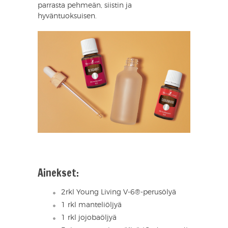
parrasta pehmeän, siistin ja
hyväntuoksuisen.
Ainekset:
2rkl Young Living V-6®-perusölyä
1 rkl manteliöljyä
1 rkl jojobaöljyä