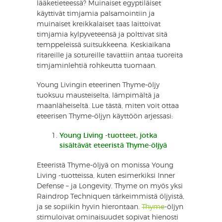
lääketieteessä? Muinaiset egyptiläiset
käyttivät timjamia palsamointiin ja
muinaiset kreikkalaiset taas laittoivat
timjamia kylpyveteensä ja polttivat sitä
temppeleissä suitsukkeena. Keskiaikana
ritareille ja sotureille tavattiin antaa tuoreita
timjaminlehtiä rohkeutta tuomaan.
Young Livingin eteerinen Thyme-öljy
tuoksuu mausteiselta, lämpimältä ja
maanläheiseltä. Lue tästä, miten voit ottaa
eteerisen Thyme-öljyn käyttöön arjessasi:
Young Living -tuotteet, jotka
sisältävät eteeristä Thyme-öljyä
Eteeristä Thyme-öljyä on monissa Young
Living -tuotteissa, kuten esimerkiksi Inner
Defense – ja Longevity. Thyme on myös yksi
Raindrop Techniquen tärkeimmistä öljyistä,
ja se sopiikin hyvin hierontaan.
Thyme
-öljyn
stimuloivat ominaisuudet sopivat hienosti