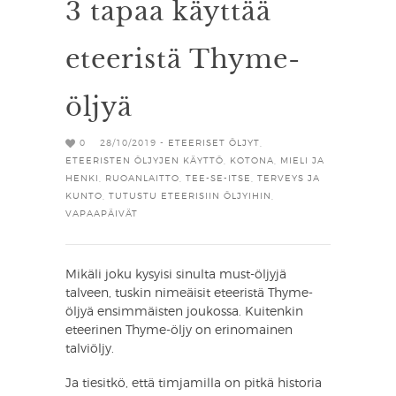
3 tapaa käyttää
eteeristä Thyme-
öljyä
0
28/10/2019 -
ETEERISET ÖLJYT
,
ETEERISTEN ÖLJYJEN KÄYTTÖ
,
KOTONA
,
MIELI JA
HENKI
,
RUOANLAITTO
,
TEE-SE-ITSE
,
TERVEYS JA
KUNTO
,
TUTUSTU ETEERISIIN ÖLJYIHIN
,
VAPAAPÄIVÄT
Mikäli joku kysyisi sinulta must-öljyjä
talveen, tuskin nimeäisit eteeristä Thyme-
öljyä ensimmäisten joukossa. Kuitenkin
eteerinen Thyme-öljy on erinomainen
talviöljy.
Ja tiesitkö, että timjamilla on pitkä historia