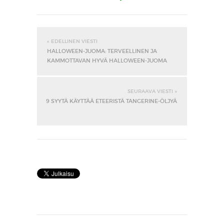
« EDELLINEN VIESTI
HALLOWEEN-JUOMA: TERVEELLINEN JA
KAMMOTTAVAN HYVÄ HALLOWEEN-JUOMA
SEURAAVA VIESTI »
9 SYYTÄ KÄYTTÄÄ ETEERISTÄ TANGERINE-ÖLJYÄ