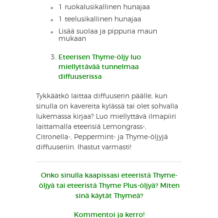
1 ruokalusikallinen hunajaa
1 teelusikallinen hunajaa
Lisää suolaa ja pippuria maun
mukaan
Eteerisen Thyme-öljy luo
miellyttävää tunnelmaa
diffuuserissa
Tykkäätkö laittaa diffuuserin päälle, kun
sinulla on kavereita kylässä tai olet sohvalla
lukemassa kirjaa? Luo miellyttävä ilmapiiri
laittamalla eteerisiä Lemongrass-,
Citronella-, Peppermint- ja Thyme-öljyjä
diffuuseriin. Ihastut varmasti!
Onko sinulla kaapissasi eteeristä Thyme-
öljyä tai eteeristä Thyme Plus-öljyä? Miten
sinä käytät Thymeä?
Kommentoi ja kerro!