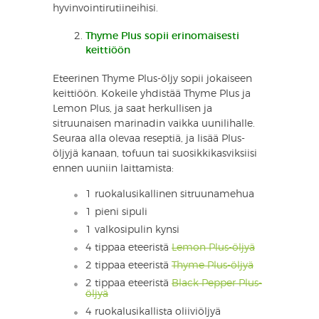
hyvinvointirutiineihisi.
Thyme Plus sopii erinomaisesti
keittiöön
Eteerinen Thyme Plus-öljy sopii jokaiseen
keittiöön. Kokeile yhdistää Thyme Plus ja
Lemon Plus, ja saat herkullisen ja
sitruunaisen marinadin vaikka uunilihalle.
Seuraa alla olevaa reseptiä, ja lisää Plus-
öljyjä kanaan, tofuun tai suosikkikasviksiisi
ennen uuniin laittamista:
1 ruokalusikallinen sitruunamehua
1 pieni sipuli
1 valkosipulin kynsi
4 tippaa eteeristä
Lemon Plus-öljyä
2 tippaa eteeristä
Thyme Plus-öljyä
2 tippaa eteeristä
Black Pepper Plus-
öljyä
4 ruokalusikallista oliiviöljyä