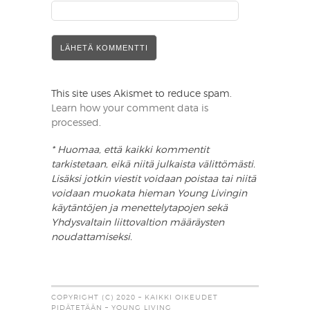
This site uses Akismet to reduce spam.
Learn how your comment data is
processed
.
* Huomaa, että kaikki kommentit
tarkistetaan, eikä niitä julkaista välittömästi.
Lisäksi jotkin viestit voidaan poistaa tai niitä
voidaan muokata hieman Young Livingin
käytäntöjen ja menettelytapojen sekä
Yhdysvaltain liittovaltion määräysten
noudattamiseksi.
COPYRIGHT (C) 2020 – KAIKKI OIKEUDET
PIDÄTETÄÄN – YOUNG LIVING