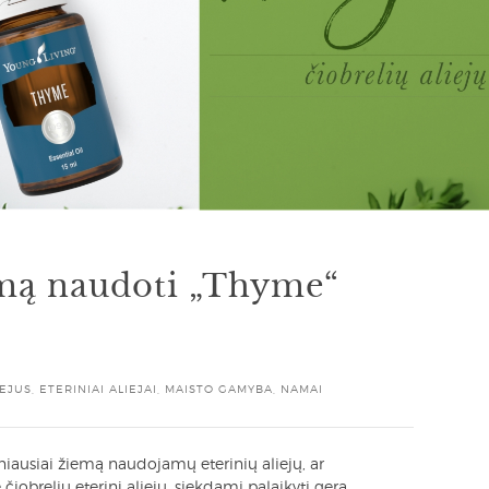
emą naudoti „Thyme“
IEJUS
,
ETERINIAI ALIEJAI
,
MAISTO GAMYBA
,
NAMAI
niausiai žiemą naudojamų eterinių aliejų, ar
obrelių eterinį aliejų, siekdami palaikyti gerą