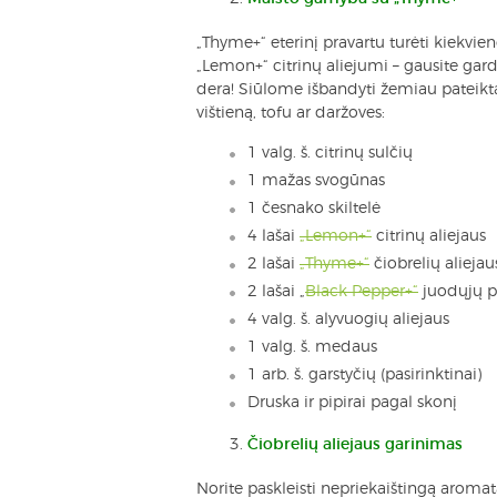
„Thyme+“ eterinį pravartu turėti kiekvien
„Lemon+“ citrinų aliejumi – gausite gard
dera! Siūlome išbandyti žemiau pateiktą
vištieną, tofu ar daržoves:
1 valg. š. citrinų sulčių
1 mažas svogūnas
1 česnako skiltelė
4 lašai
„Lemon+“
citrinų aliejaus
2 lašai
„Thyme+“
čiobrelių aliejau
2 lašai „
Black Pepper+“
juodųjų pi
4 valg. š. alyvuogių aliejaus
1 valg. š. medaus
1 arb. š. garstyčių (pasirinktinai)
Druska ir pipirai pagal skonį
Čiobrelių aliejaus garinimas
Norite paskleisti nepriekaištingą aromatą