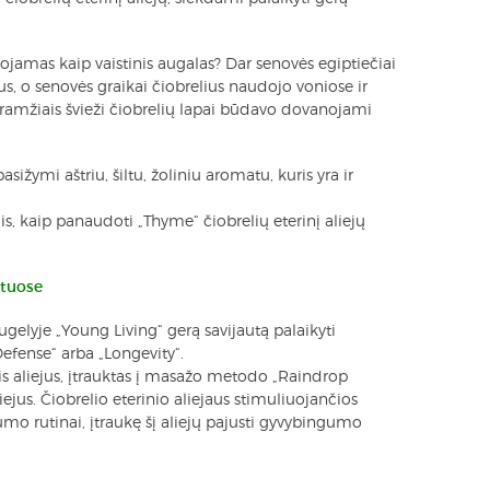
ojamas kaip vaistinis augalas? Dar senovės egiptiečiai
 o senovės graikai čiobrelius naudojo voniose ir
ramžiais švieži čiobrelių lapai būdavo dovanojami
asižymi aštriu, šiltu, žoliniu aromatu, kuris yra ir
is, kaip panaudoti „Thyme“ čiobrelių eterinį aliejų
ktuose
augelyje „Young Living“ gerą savijautą palaikyti
efense“ arba „Longevity“.
inis aliejus, įtrauktas į masažo metodo „Raindrop
ejus. Čiobrelio eterinio aliejaus stimuliuojančios
gumo rutinai, įtraukę šį aliejų pajusti gyvybingumo