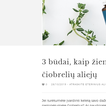
3 būdai, kaip ži
čiobrelių aliejų
0
28/10/2019 -
ATRASKITE ETERINIUS AL
Jei turėtumėte įvardinti keletą savo daž
paminėtumėte čiobrelius? Ar naudojate či