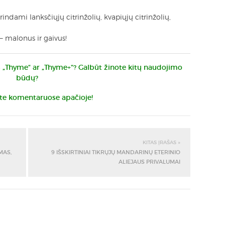
indami lanksčiųjų citrinžolių, kvapiųjų citrinžolių,
– malonus ir gaivus!
us „Thyme“ ar „Thyme+“? Galbūt žinote kitų naudojimo
būdų?
ite komentaruose apačioje!
KITAS ĮRAŠAS »
MAS,
9 IŠSKIRTINIAI TIKRŲJŲ MANDARINŲ ETERINIO
ALIEJAUS PRIVALUMAI