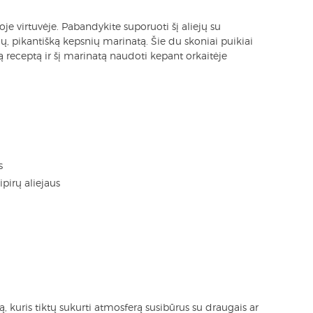
oje virtuvėje. Pabandykite suporuoti šį aliejų su
ų, pikantišką kepsnių marinatą. Šie du skoniai puikiai
 receptą ir šį marinatą naudoti kepant orkaitėje
s
pirų aliejaus
, kuris tiktų sukurti atmosferą susibūrus su draugais ar