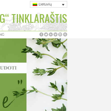
Lietuvių
G“ TINKLARAŠTIS
ING