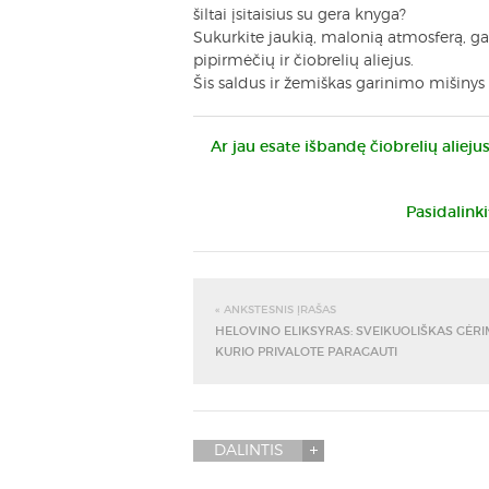
šiltai įsitaisius su gera knyga?
Sukurkite jaukią, malonią atmosferą, gar
pipirmėčių ir čiobrelių aliejus.
Šis saldus ir žemiškas garinimo mišinys 
Ar jau esate išbandę čiobrelių aliej
Pasidalink
« ANKSTESNIS ĮRAŠAS
HELOVINO ELIKSYRAS: SVEIKUOLIŠKAS GĖRI
KURIO PRIVALOTE PARAGAUTI
DALINTIS