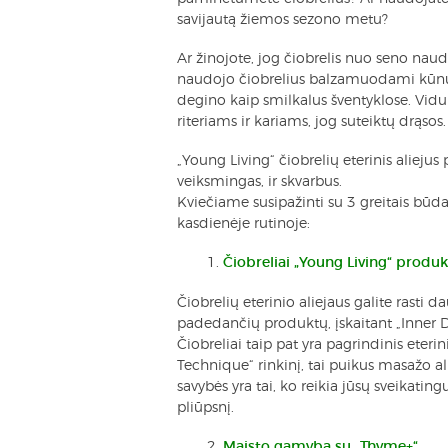
savijautą žiemos sezono metu?
Ar žinojote, jog čiobrelis nuo seno naud
naudojo čiobrelius balzamuodami kūnus,
degino kaip smilkalus šventyklose. Vidu
riteriams ir kariams, jog suteiktų drąsos.
„Young Living“ čiobrelių eterinis aliejus p
veiksmingas, ir skvarbus.
Kviečiame susipažinti su 3 greitais būda
kasdienėje rutinoje:
Čiobreliai „Young Living“ produ
Čiobrelių eterinio aliejaus galite rasti d
padedančių produktų, įskaitant „Inner D
Čiobreliai taip pat yra pagrindinis eter
Technique“ rinkinį, tai puikus masažo ali
savybės yra tai, ko reikia jūsų sveikatin
pliūpsnį.
Maisto gamyba su „Thyme+“