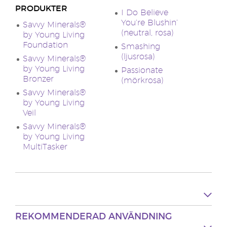
PRODUKTER
I Do Believe
You’re Blushin’
Savvy Minerals®
(neutral, rosa)
by Young Living
Foundation
Smashing
(ljusrosa)
Savvy Minerals®
by Young Living
Passionate
Bronzer
(mörkrosa)
Savvy Minerals®
by Young Living
Veil
Savvy Minerals®
by Young Living
MultiTasker
REKOMMENDERAD ANVÄNDNING