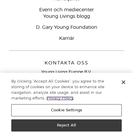
Event och mediecenter
Young Livings blogg
D. Gary Young Foundation
Karriär
KONTAKTA OSS
Young Living Europe B.V.
Peizerweg 97
By clicking “Accept All Cookies”, you agree to the
9727 AJ Groningen
storing of cookies on your device to enhance site
Nederländerna
navigation, analyze site usage, and assist in our
marketing efforts.
Privacy Policy
Kundtjänst – Avgiftsfritt lokalsamtal (ej från
mobiltelefon):
020 793400
Cookie Settings
Upphovsrätt © 2021 Young Living Essential Oils. Med ensamrätt. |
Reject All
Sekretess