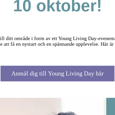
10 oktober!
till ditt område i form av ett Young Living Day-eve
lle att få en nystart och en spännande upplevelse. Här är
Anmäl dig till Young Living Day här