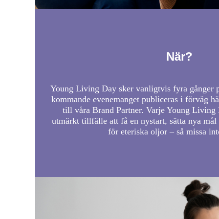
När?
Young Living Day sker vanligtvis fyra gånger p
kommande evenemanget publiceras i förväg här
till våra Brand Partner. Varje Young Livin
utmärkt tillfälle att få en nystart, sätta nya må
för eteriska oljor – så missa int