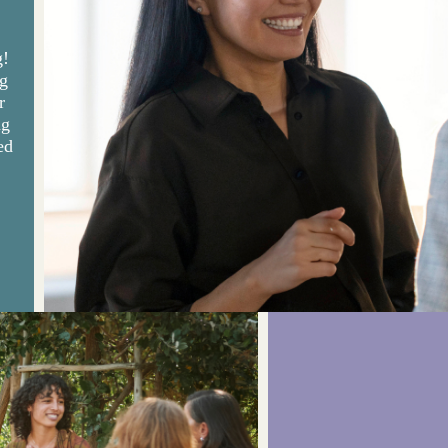
g!
g
r
ng
ed