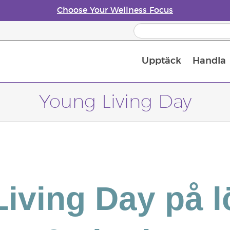
Choose Your Wellness Focus
Upptäck
Handla
Doftspridare till eteriska oljor
Young Living Day
Living Day på 