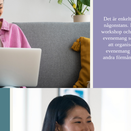
Det är enkelt
någonstans. 
workshop och 
evenemang so
att organi
evenemang o
andra förmån