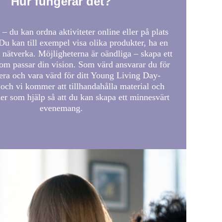
Hur fungerar det?
 – du kan ordna aktiviteter online eller på plats
Du kan till exempel visa olika produkter, ha en
nätverka. Möjligheterna är oändliga – skapa ett
m passar din vision. Som värd ansvarar du för
sera och vara värd för ditt Young Living Day-
ch vi kommer att tillhandahålla material och
er som hjälp så att du kan skapa ett minnesvärt
evenemang.