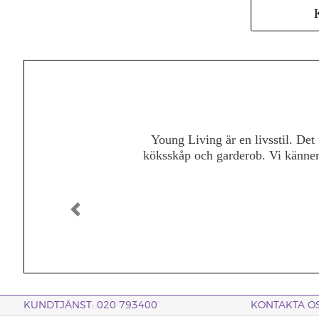
Jag förstod snabbt vilken kraft d
Min passion för att hjälpa a
företagsmöjligheten. Att se kvin
mina samarbeten och jag känner m
Tillbaka
KUNDTJÄNST: 020 793400
KONTAKTA O