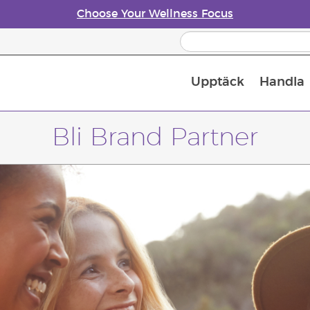
Choose Your Wellness Focus
Upptäck
Handla
Doftspridare till eteriska oljor
Bli Brand Partner