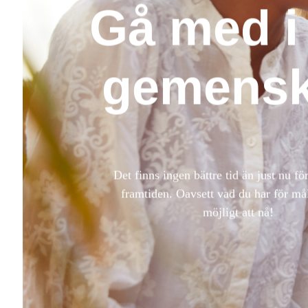
Gå med i
gemens
Det finns ingen bättre tid än just nu för 
framtiden. Oavsett vad du har för mål
möjligt att nå!