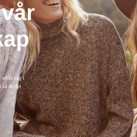
 vår
kap
att ta tag i
 så är det