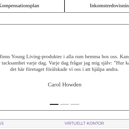
Kompensationsplan
Inkomstredovisnin
et fanns i växterna och produkterna och det föll sig naturligt a
ndra att leva livet med livskraft och energi har verkligen blivi
nor som stöttar andra kvinnor är något av det bästa med den hä
ånga otroliga kvinnor som gör fantastiska saker runt om i vä
hjälpa andra.
Karlie Holtby
SS
VIRTUELLT KONTOR