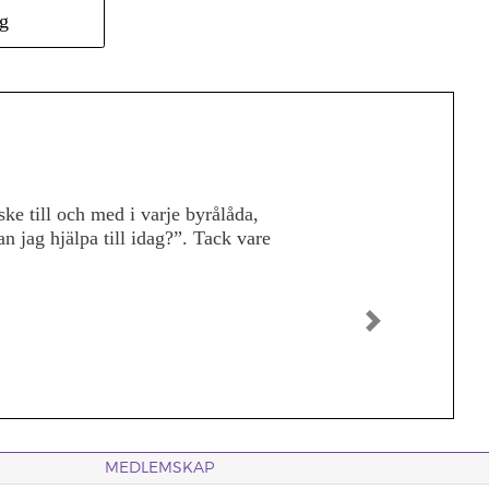
g
tt jag berättade om det för andra.
t större med den här otroliga
r upplevelsen. Jag är tacksam för
rlden. Man utvecklas själv av att
Nästa
MEDLEMSKAP