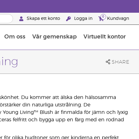
0
Skapa ett konto
Logga in
Kundvagn
Om oss
Vår gemenskap
Virtuellt kontor
Retreats för globalt erkännande
Lär dig allt om näringsämnen
Young Livings guide till kosttillskott
Så använder man eteriska oljor
Retreats för globalt erkännande
25 BRAND PARTNER-FÖRMÅNER
hing
SHARE
 skönhet. Du kommer att älska den hälsosamma
rstärker din naturliga utstrålning. De
y Young Living™ Blush är finmalda för jämn och lyxig
ceras felfritt och bygga upp en färg med en rodnad
r för olika hudtoner som ger kinderna en perfekt