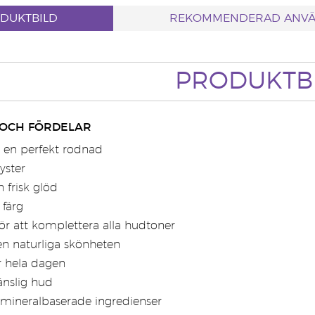
DUKTBILD
REKOMMENDERAD ANV
PRODUKTB
 OCH FÖRDELAR
 en perfekt rodnad
yster
 frisk glöd
färg
för att komplettera alla hudtoner
en naturliga skönheten
er hela dagen
änslig hud
v mineralbaserade ingredienser