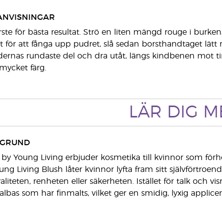
ANVISNINGAR
te för bästa resultat. Strö en liten mängd rouge i burke
t för att fånga upp pudret, slå sedan borsthandtaget lätt m
ernas rundaste del och dra utåt, längs kindbenen mot ti
 mycket färg.
LÄR DIG M
KGRUND
 by Young Living erbjuder kosmetika till kvinnor som förh
ung Living Blush låter kvinnor lyfta fram sitt självförtro
iteten, renheten eller säkerheten. Istället för talk och v
bas som har finmalts, vilket ger en smidig, lyxig applicer