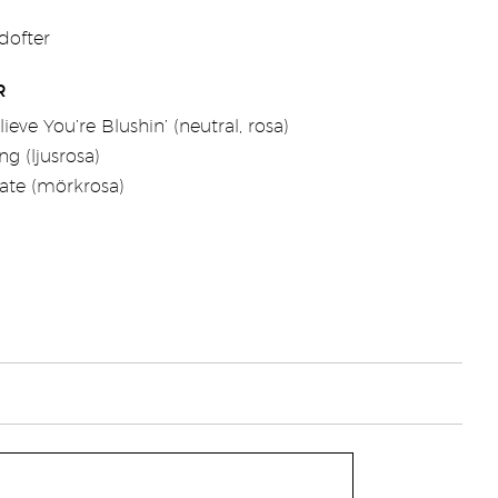
 dofter
R
ieve You’re Blushin’ (neutral, rosa)
g (ljusrosa)
ate (mörkrosa)