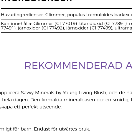
Huvudingredienser: Glimmer, populus tremuloides-barkextra
Kan innehålla: Glimmer (CI 77019), titandioxid (CI 77891), 
77491), järnoxider (CI 77492), järnoxider (CI 77499), ultram
REKOMMENDERAD A
t applicera Savvy Minerals by Young Living Blush, och de
 hela dagen. Den finmalda mineralbasen ger en smidig, l
 skapa ett perfekt utseende.
ligt för barn. Endast för utvärtes bruk.