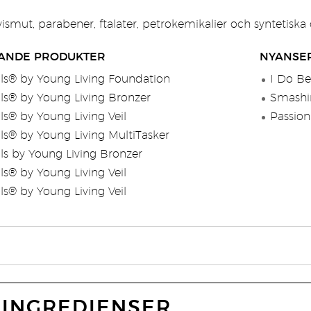
, vismut, parabener, ftalater, petrokemikalier och syntetiska
ANDE PRODUKTER
NYANSE
ls® by Young Living Foundation
I Do Bel
ls® by Young Living Bronzer
Smashin
ls® by Young Living Veil
Passion
ls® by Young Living MultiTasker
ls by Young Living Bronzer
ls® by Young Living Veil
ls® by Young Living Veil
INGREDIENSER