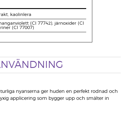
kt, kaolinlera
manganviolett (CI 77742), järnoxider (CI
ariner (CI 77007)
NVÄNDNING
 naturliga nyanserna ger huden en perfekt rodnad och
yxig applicering som bygger upp och smälter in