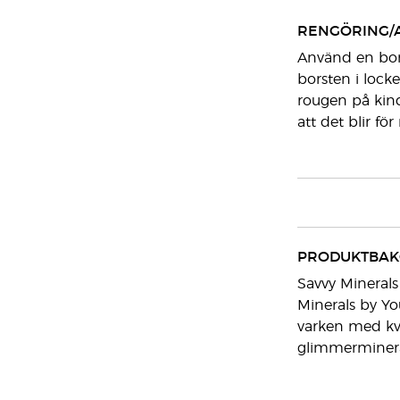
RENGÖRING/
Använd en bors
borsten i locke
rougen på kind
att det blir för
PRODUKTBA
Savvy Minerals
Minerals by Yo
varken med kval
glimmermineral