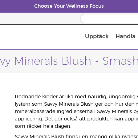
Choose Your Wellness Focus
Upptäck
Handla
Doftspridare till eteriska oljor
vy Minerals Blush - Smas
Rodnande kinder är lika med naturlig, ungdomlig
lystern som Savvy Minerals Blush ger och hur den fö
mineralbaserade ingredienserna i Savvy Minerals b
applicering. Det gör också att produkten kan appli
som räcker hela dagen.
Savvy Minerals Blush finns i en mängd olika nyanse