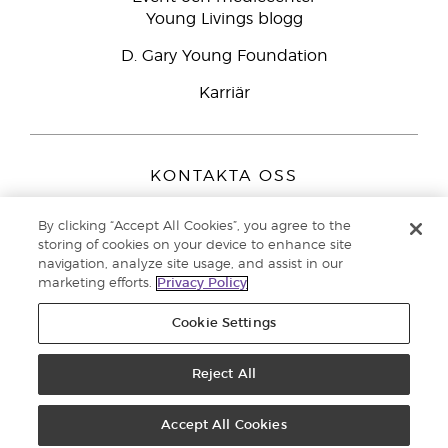
Young Livings blogg
D. Gary Young Foundation
Karriär
KONTAKTA OSS
Young Living Europe B.V.
Peizerweg 97
By clicking “Accept All Cookies”, you agree to the
storing of cookies on your device to enhance site
9727 AJ Groningen
navigation, analyze site usage, and assist in our
Nederländerna
marketing efforts.
Privacy Policy
Kundtjänst – Avgiftsfritt lokalsamtal (ej från mobiltelefon):
020 793400
Cookie Settings
Upphovsrätt © 2021 Young Living Essential Oils. Med ensamrätt. |
Reject All
Sekretess
Accept All Cookies