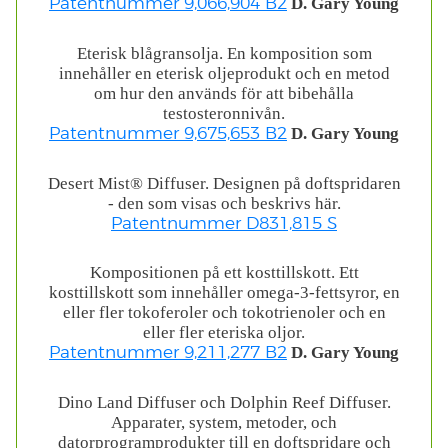
D. Gary Young
Patentnummer 9,066,904 B2
Eterisk blågransolja. En komposition som
innehåller en eterisk oljeprodukt och en metod
om hur den används för att bibehålla
testosteronnivån.
D. Gary Young
Patentnummer 9,675,653 B2
Desert Mist® Diffuser. Designen på doftspridaren
- den som visas och beskrivs här.
Patentnummer D831,815 S
Kompositionen på ett kosttillskott. Ett
kosttillskott som innehåller omega-3-fettsyror, en
eller fler tokoferoler och tokotrienoler och en
eller fler eteriska oljor.
D. Gary Young
Patentnummer 9,211,277 B2
Dino Land Diffuser och Dolphin Reef Diffuser.
Apparater, system, metoder, och
datorprogramprodukter till en doftspridare och