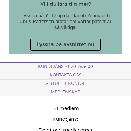
Vill du lära dig mer?
Lyssna på YL Drop där Jacob Young och
Chris Patterson pratar om varför patent är
så viktiga.
Lyssna på avsnittet nu
KUNDTJÄNST: 020 793400
KONTAKTA OSS
VIRTUELLT KONTOR
MEDLEMSKAP
Bli medlem
Kundtjänst
Event och mediecenter