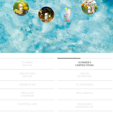
SUMMER
SUMMER'S
SPECIAL
LIMITED ITEMS
NINGXIA RED
DREAM
DELUXE
PROMOTION
PREMIUM KIT
YL OTOKUBIN
DISCOUNT
NEW ARRIVAL
CAMPAIGN
ESSENTIAL LIFE
OMEGAGIZE
ESSENTIAL DS