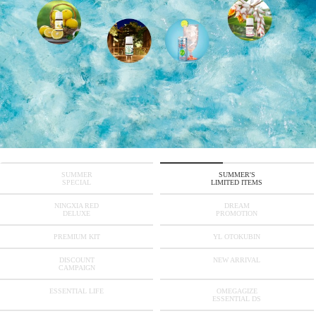
SUMMER
SUMMER'S
SPECIAL
LIMITED ITEMS
NINGXIA RED
DREAM
DELUXE
PROMOTION
PREMIUM KIT
YL OTOKUBIN
DISCOUNT
NEW ARRIVAL
CAMPAIGN
ESSENTIAL LIFE
OMEGAGIZE
ESSENTIAL DS