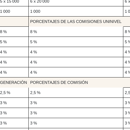
5 x 15 000
6 x 20 000
6 
1 000
1 000
1 
PORCENTAJES DE LAS COMISIONES UNINIVEL
8 %
8 %
8 
5 %
5 %
5 
4 %
4 %
4 
4 %
4 %
4 
4 %
4 %
4 
GENERACIÓN
PORCENTAJES DE COMISIÓN
2,5 %
2,5 %
2,
3 %
3 %
3 
3 %
3 %
3 
3 %
3 %
3 