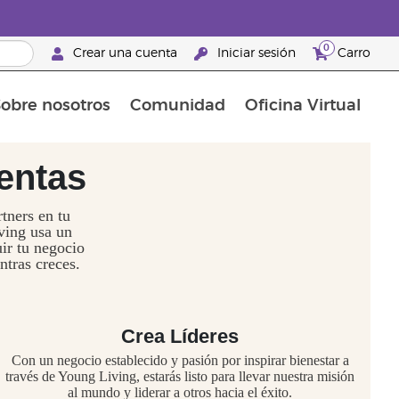
0
Crear una cuenta
Iniciar sesión
Carro
obre nosotros
Comunidad
Oficina Virtual
en el cuidado de la piel
rtete en Brand Partner
Complementos alimenticios
La guía Young Living de complementos alimenticios
Cómo usar los aceites esenciales
Beneficios de un Brand Partner de Young Living
entas
tners en tu
ving usa un
ir tu negocio
ntras creces.
Crea Líderes
Con un negocio establecido y pasión por inspirar bienestar a
través de Young Living, estarás listo para llevar nuestra misión
al mundo y liderar a otros hacia el éxito.