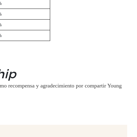
%
%
%
%
hip
 como recompensa y agradecimiento por compartir Young