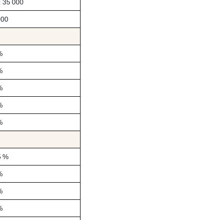
x 35 000
000
%
%
%
%
%
5 %
%
%
%