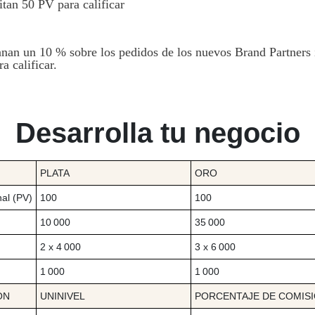
itan 50 PV para calificar
anan un 10 % sobre los pedidos de los nuevos Brand Partners i
a calificar.
Desarrolla tu negocio
PLATA
ORO
al (PV)
100
100
10 000
35 000
2 x 4 000
3 x 6 000
1 000
1 000
ÓN
UNINIVEL
PORCENTAJE DE COMIS