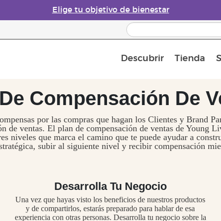
Elige tu objetivo de bienestar
Descubrir
Tienda
S
Acerca de los aceites esenciales
Historia de los aceites esenciales
Guía para difusores de aceites esenciales
Última oportunidad: 50 % de descuento 
Convié
 De Compensación De V
ompensas por las compras que hagan los Clientes y Brand Par
ón de ventas. El plan de compensación de ventas de Young Li
res niveles que marca el camino que te puede ayudar a constru
tratégica, subir al siguiente nivel y recibir compensación mie
Desarrolla Tu Negocio
Una vez que hayas visto los beneficios de nuestros productos
y de compartirlos, estarás preparado para hablar de esa
experiencia con otras personas. Desarrolla tu negocio sobre la