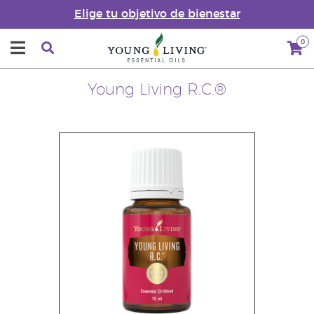
Elige tu objetivo de bienestar
0
Young Living R.C.®