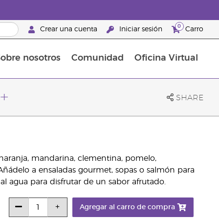
0
Crear una cuenta
Iniciar sesión
Carro
obre nosotros
Comunidad
Oficina Virtual
en el cuidado de la piel
rtete en Brand Partner
Complementos alimenticios
La guía Young Living de complementos alimenticios
Cómo usar los aceites esenciales
Beneficios de un Brand Partner de Young Living
+
SHARE
e naranja, mandarina, clementina, pomelo,
Añádelo a ensaladas gourmet, sopas o salmón para
l agua para disfrutar de un sabor afrutado.
Agregar al carro de compra