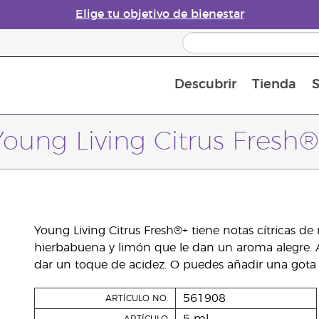
Elige tu objetivo de bienestar
Descubrir
Tienda
S
Acerca de los aceites esenciales
Historia de los aceites esenciales
Guía para difusores de aceites esenciales
Última oportunidad: 50 % de descuento 
Convié
Young Living Citrus Fresh®
Young Living Citrus Fresh®+ tiene notas cítricas d
hierbabuena y limón que le dan un aroma alegre. 
dar un toque de acidez. O puedes añadir una gota a
561908
ARTÍCULO NO.