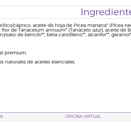
Ingredient
aprílico/cáprico, aceite de hoja de Picea mariana* (Pícea 
e flor de Tanacetum annuum* (Tanaceto azul), aceite de Bos
zoato de bencilo**, beta-cariofileno**, alcanfor**, geraniol**
ial premium.
 naturales de aceites esenciales.
OS
OFICINA VIRTUAL