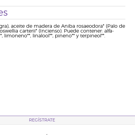
es
negra), aceite de madera de Aniba rosaeodora* (Palo de
wellia carterii* (Incienso). Puede contener: alfa-
, limoneno**, linalool**, pineno** y terpineol**.
REGÍSTRATE