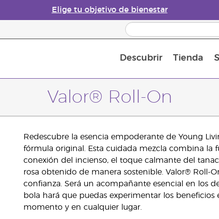
Elige tu objetivo de bienestar
Descubrir
Tienda
S
Acerca de los aceites esenciales
Historia de los aceites esenciales
Guía para difusores de aceites esenciales
Última oportunidad: 50 % de descuento 
Convié
Valor® Roll-On
Redescubre la esencia empoderante de Young Livin
fórmula original. Esta cuidada mezcla combina la fu
conexión del incienso, el toque calmante del tanac
rosa obtenido de manera sostenible. Valor® Roll-On 
confianza. Será un acompañante esencial en los des
bola hará que puedas experimentar los beneficios 
momento y en cualquier lugar.