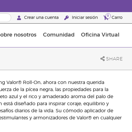
0
Crear una cuenta
Iniciar sesión
Carro
obre nosotros
Comunidad
Oficina Virtual
en el cuidado de la piel
rtete en Brand Partner
Complementos alimenticios
La guía Young Living de complementos alimenticios
Cómo usar los aceites esenciales
Beneficios de un Brand Partner de Young Living
SHARE
g Valor® Roll-On, ahora con nuestra querida
erza de la pícea negra, las propiedades para la
eto azul y el rico y amaderado aroma del palo de
está diseñado para inspirar coraje, equilibrio y
afíos diarios de la vida. Su cómodo aplicador de
estimulantes y armonizadores de Valor® en cualquier