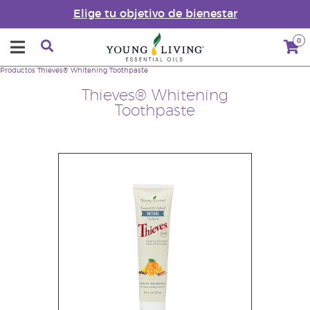
Elige tu objetivo de bienestar
0
Productos
Thieves® Whitening Toothpaste
Thieves® Whitening
Toothpaste