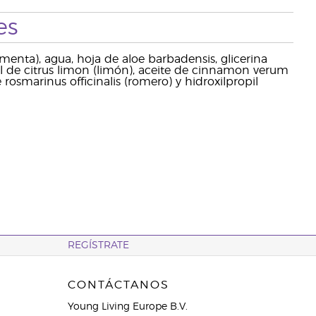
es
enta), agua, hoja de aloe barbadensis, glicerina
el de citrus limon (limón), aceite de cinnamon verum
rosmarinus officinalis (romero) y hidroxilpropil
REGÍSTRATE
CONTÁCTANOS
Young Living Europe B.V.