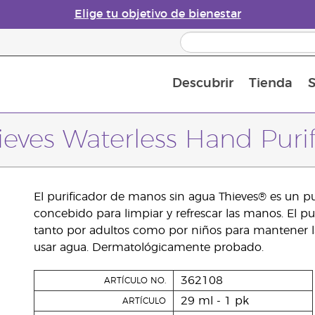
Elige tu objetivo de bienestar
Descubrir
Tienda
S
Acerca de los aceites esenciales
Historia de los aceites esenciales
Guía para difusores de aceites esenciales
Última oportunidad: 50 % de descuento 
Convié
ieves Waterless Hand Purif
El purificador de manos sin agua Thieves® es un 
concebido para limpiar y refrescar las manos. El p
tanto por adultos como por niños para mantener l
usar agua. Dermatológicamente probado.
362108
ARTÍCULO NO.
29 ml - 1 pk
ARTÍCULO