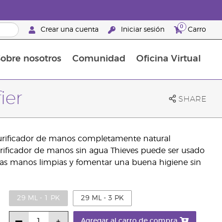
0
Crear una cuenta
Iniciar sesión
Carro
obre nosotros
Comunidad
Oficina Virtual
en el cuidado de la piel
rtete en Brand Partner
Complementos alimenticios
La guía Young Living de complementos alimenticios
Cómo usar los aceites esenciales
Beneficios de un Brand Partner de Young Living
ier
SHARE
purificador de manos completamente natural
urificador de manos sin agua Thieves puede ser usado
as manos limpias y fomentar una buena higiene sin
29 ML - 1 PK
29 ML - 3 PK
Agregar al carro de compra