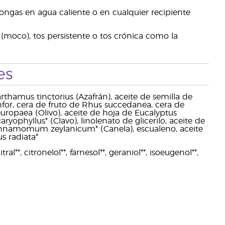
pongas en agua caliente o en cualquier recipiente
(moco), tos persistente o tos crónica como la
es
rthamus tinctorius (Azafrán), aceite de semilla de
anfor, cera de fruto de Rhus succedanea, cera de
europaea (Olivo), aceite de hoja de Eucalyptus
ryophyllus* (Clavo), linolenato de glicerilo, aceite de
 Cinnamomum zeylanicum* (Canela), escualeno, aceite
s radiata*
**, citronelol**, farnesol**, geraniol**, isoeugenol**,