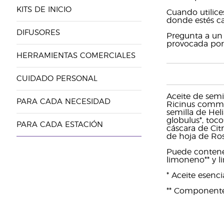
KITS DE INICIO
Cuando utilice
donde estés c
DIFUSORES
Pregunta a un 
provocada por 
HERRAMIENTAS COMERCIALES
CUIDADO PERSONAL
Aceite de semil
PARA CADA NECESIDAD
Ricinus communi
semilla de Hel
globulus*, toco
PARA CADA ESTACIÓN
cáscara de Cit
de hoja de Ros
Puede contener:
limoneno** y lin
* Aceite esenc
** Componentes