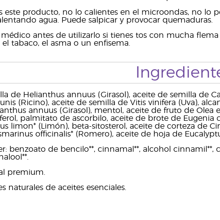
s este producto, no lo calientes en el microondas, no lo 
alentando agua. Puede salpicar y provocar quemaduras.
médico antes de utilizarlo si tienes tos con mucha flema 
el tabaco, el asma o un enfisema.
Ingredient
la de Helianthus annuus (Girasol), aceite de semilla de Ca
s (Ricino), aceite de semilla de Vitis vinifera (Uva), alc
ianthus annuus (Girasol), mentol, aceite de fruto de Olea 
ferol, palmitato de ascorbilo, aceite de brote de Eugenia ca
rus limon* (Limón), beta-sitosterol, aceite de corteza de
marinus officinalis* (Romero), aceite de hoja de Eucalyptu
 benzoato de bencilo**, cinnamal**, alcohol cinnamil**, citral
alool**.
ial premium.
 naturales de aceites esenciales.