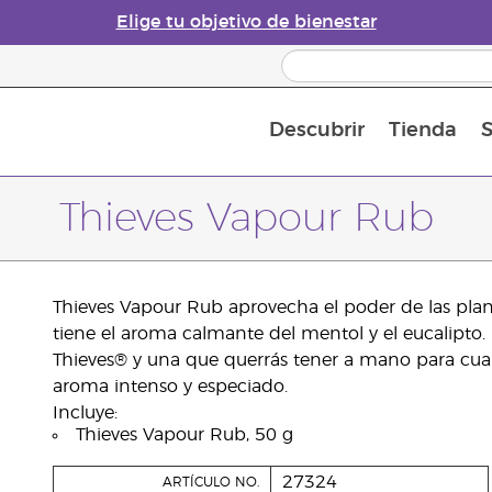
Elige tu objetivo de bienestar
Descubrir
Tienda
S
Acerca de los aceites esenciales
Historia de los aceites esenciales
Guía para difusores de aceites esenciales
Última oportunidad: 50 % de descuento 
Convié
Thieves Vapour Rub
Thieves Vapour Rub aprovecha el poder de las plan
tiene el aroma calmante del mentol y el eucalipto
Thieves® y una que querrás tener a mano para cua
aroma intenso y especiado.
Incluye:
Thieves Vapour Rub, 50 g
27324
ARTÍCULO NO.