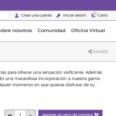
0
Crear una cuenta
Iniciar sesión
Carro
obre nosotros
Comunidad
Oficina Virtual
en el cuidado de la piel
rtete en Brand Partner
Complementos alimenticios
La guía Young Living de complementos alimenticios
Cómo usar los aceites esenciales
Beneficios de un Brand Partner de Young Living
SHARE
tas para ofrecer una sensación vivificante. Además
. Es una maravillosa incorporación a nuestra gama
lquier momento en que quieras disfrutar de su
Agregar al carro de compra