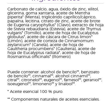
Carbonato de calcio, agua, óxido de zinc, xilitol,
glicerina, goma xantana, aceite de Mentha
piperita* (Menta), triglicérido caprílico/cáprico,
papaína, lecitina, citrato de zinc, aceite de brote
de Eugenia caryophyllus* (Clavo), extracto de hoja
de Stevia rebaudiana (Estevia), aceite de Thymus
vulgaris* (Tomillo), aceite de hoja de Eucalyptus
globulus*, aceite de cáscara de Citrus limon*
(Limón), aceite de corteza de Cinnamomum
zeylanicum* (Canela), aceite de hoja de
Gaultheria procumbens* (Gaulteria), aceite de
hoja de Eucalyptus radiata*, aceite de hoja de
Rosmarinus officinalis* (Romero).
Puede contener: alcohol de bencilo**, benzoato
de bencilo**, cinnamal**, alcohol cinnamil**,
citral**, citronelol**, eugenol**, farnesol**, geraniol**,
isoeugenol**, limoneno** y linalool**.
* Aceite esencial 100 % puro.
** Componentes naturales de aceites esenciales.