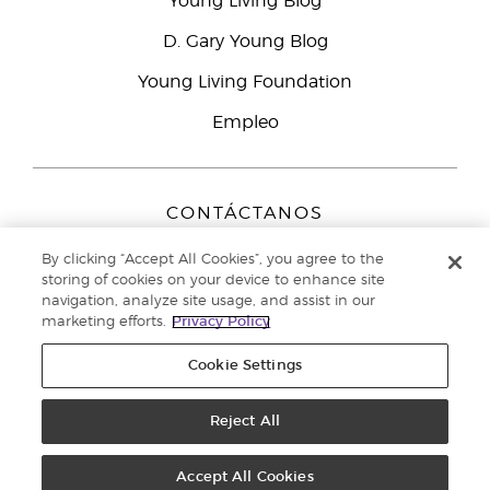
Young Living Blog
D. Gary Young Blog
Young Living Foundation
Empleo
CONTÁCTANOS
Young Living Europe B.V.
By clicking “Accept All Cookies”, you agree to the
Peizerweg 97
storing of cookies on your device to enhance site
9727 AJ Groningen
navigation, analyze site usage, and assist in our
Netherlands
marketing efforts.
Privacy Policy
Servicio de atención:
900-812976
Cookie Settings
Copyright © 2021 Young Living Essential Oils. Todos los derechos
reservados. |
Reject All
Política de privacidad
Accept All Cookies