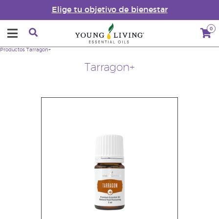
Elige tu objetivo de bienestar
0
Productos
Tarragon+
Tarragon+