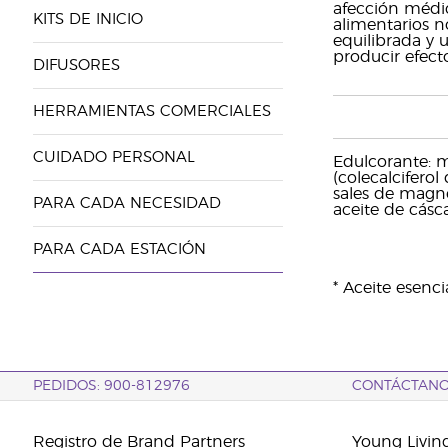
afección médic
KITS DE INICIO
alimentarios n
equilibrada y 
producir efecto
DIFUSORES
HERRAMIENTAS COMERCIALES
CUIDADO PERSONAL
Edulcorante: ma
(colecalciferol
sales de magnes
PARA CADA NECESIDAD
aceite de cásca
PARA CADA ESTACIÓN
* Aceite esenc
PEDIDOS: 900-812976
CONTÁCTAN
Registro de Brand Partners
Young Livin