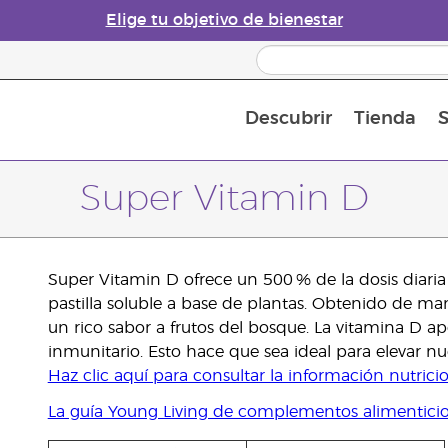
Elige tu objetivo de bienestar
Descubrir
Tienda
S
Acerca de los aceites esenciales
Historia de los aceites esenciales
Guía para difusores de aceites esenciales
Última oportunidad: 50 % de descuento 
Convié
Super Vitamin D
Super Vitamin D ofrece un 500 % de la dosis diar
pastilla soluble a base de plantas. Obtenido de ma
un rico sabor a frutos del bosque. La vitamina D a
inmunitario. Esto hace que sea ideal para elevar nu
Haz clic aquí para consultar la información nutrici
La guía Young Living de complementos alimentici