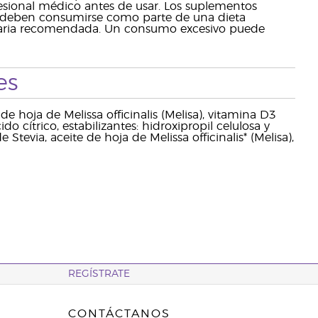
esional médico antes de usar. Los suplementos
 y deben consumirse como parte de una dieta
s diaria recomendada. Un consumo excesivo puede
es
de hoja de Melissa officinalis (Melisa), vitamina D3
do cítrico, estabilizantes: hidroxipropil celulosa y
Stevia, aceite de hoja de Melissa officinalis* (Melisa),
REGÍSTRATE
CONTÁCTANOS