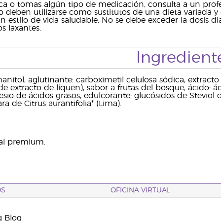
a o tomas algún tipo de medicación, consulta a un prof
o deben utilizarse como sustitutos de una dieta variada
un estilo de vida saludable. No se debe exceder la dosi
s laxantes.
Ingredient
nitol, aglutinante: carboximetil celulosa sódica, extracto 
 de extracto de líquen), sabor a frutas del bosque, ácido: áci
io de ácidos grasos, edulcorante: glucósidos de Steviol de 
ra de Citrus aurantifolia* (Lima).
ial premium.
OS
OFICINA VIRTUAL
g Blog