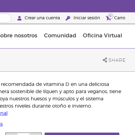
0
Crear una cuenta
Iniciar sesión
Carro
obre nosotros
Comunidad
Oficina Virtual
en el cuidado de la piel
rtete en Brand Partner
Complementos alimenticios
La guía Young Living de complementos alimenticios
Cómo usar los aceites esenciales
Beneficios de un Brand Partner de Young Living
SHARE
ia recomendada de vitamina D en una deliciosa
nera sostenible de líquen y apto para veganos, tiene
poya nuestros huesos y músculos y el sistema
estros niveles durante otoño e invierno.
onal
os