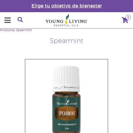
Elige tu objetivo de bienestar
0
Productos
Spearmint
Spearmint