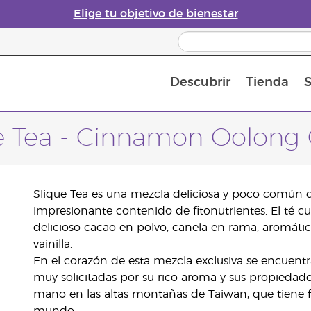
Elige tu objetivo de bienestar
Descubrir
Tienda
S
Acerca de los aceites esenciales
Historia de los aceites esenciales
Guía para difusores de aceites esenciales
Última oportunidad: 50 % de descuento 
Convié
e Tea - Cinnamon Oolong
Slique Tea es una mezcla deliciosa y poco común d
impresionante contenido de fitonutrientes. El té 
delicioso cacao en polvo, canela en rama, aromáti
vainilla.
En el corazón de esta mezcla exclusiva se encuentr
muy solicitadas por su rico aroma y sus propiedades
mano en las altas montañas de Taiwan, que tiene f