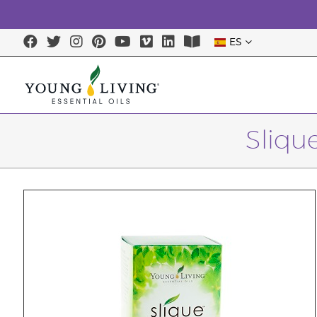
ES
Sliqu