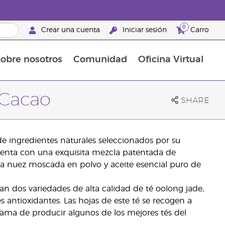
0
Crear una cuenta
Iniciar sesión
Carro
obre nosotros
Comunidad
Oficina Virtual
en el cuidado de la piel
rtete en Brand Partner
Complementos alimenticios
La guía Young Living de complementos alimenticios
Cómo usar los aceites esenciales
Beneficios de un Brand Partner de Young Living
 Cacao
SHARE
e ingredientes naturales seleccionados por su
cuenta con una exquisita mezcla patentada de
ca nuez moscada en polvo y aceite esencial puro de
an dos variedades de alta calidad de té oolong jade,
 antioxidantes. Las hojas de este té se recogen a
ama de producir algunos de los mejores tés del