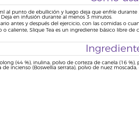
 al punto de ebullición y luego deja que enfríe durante 3
 Deja en infusión durante al menos 3 minutos.
diario antes y después del ejercicio, con las comidas o cu
ío o caliente, Slique Tea es un ingrediente básico libre de 
Ingredient
long (44 %), inulina, polvo de corteza de canela (16 %), p
a de incienso (Boswellia serrata), polvo de nuez moscada, 