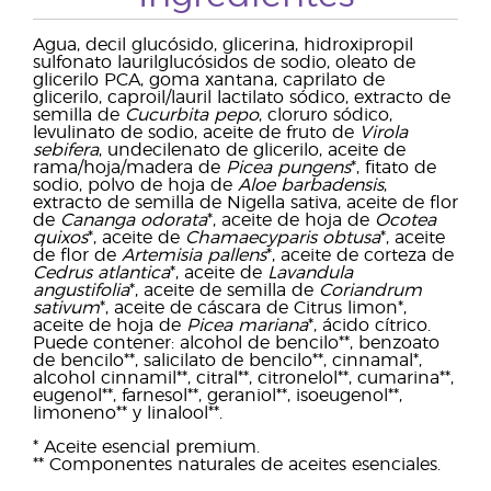
Agua, decil glucósido, glicerina, hidroxipropil
sulfonato laurilglucósidos de sodio, oleato de
glicerilo PCA, goma xantana, caprilato de
glicerilo, caproil/lauril lactilato sódico, extracto de
semilla de
Cucurbita pepo
, cloruro sódico,
levulinato de sodio, aceite de fruto de
Virola
sebifera
, undecilenato de glicerilo, aceite de
rama/hoja/madera de
Picea pungens
*, fitato de
sodio, polvo de hoja de
Aloe barbadensis
,
extracto de semilla de Nigella sativa, aceite de flor
de
Cananga odorata
*, aceite de hoja de
Ocotea
quixos
*, aceite de
Chamaecyparis obtusa
*, aceite
de flor de
Artemisia pallens
*, aceite de corteza de
Cedrus atlantica
*, aceite de
Lavandula
angustifolia
*, aceite de semilla de
Coriandrum
sativum
*, aceite de cáscara de Citrus limon*,
aceite de hoja de
Picea mariana
*, ácido cítrico.
Puede contener: alcohol de bencilo**, benzoato
de bencilo**, salicilato de bencilo**, cinnamal*,
alcohol cinnamil**, citral**, citronelol**, cumarina**,
eugenol**, farnesol**, geraniol**, isoeugenol**,
limoneno** y linalool**.
* Aceite esencial premium.
** Componentes naturales de aceites esenciales.