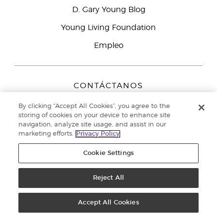
D. Gary Young Blog
Young Living Foundation
Empleo
CONTÁCTANOS
Young Living Europe B.V.
By clicking “Accept All Cookies”, you agree to the
Peizerweg 97
storing of cookies on your device to enhance site
9727 AJ Groningen
navigation, analyze site usage, and assist in our
Netherlands
marketing efforts.
Privacy Policy
Servicio de atención:
900-812976
Cookie Settings
Copyright © 2021 Young Living Essential Oils. Todos los derechos
reservados. |
Reject All
Política de privacidad
Accept All Cookies