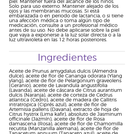
piel. Mantener fuera del alcance de los niños.
Solo para uso externo. Mantener alejado de los
ojos y las membranas mucosas. Si está
embarazada o en periodo de lactancia, o si tiene
una afección médica o toma algún tipo de
medicación, consulte a un profesional médico
antes de su uso. No debe aplicarse sobre la piel
que vaya a exponerse a la luz solar directa o a la
luz ultravioleta en las 12 horas posteriores.
Ingredientes
Aceite de Prunus amygdalus dulcis (Almendra
dulce), aceite de flor de Cananga odorata (Ylang
ylang), aceite de flor de Pelargonium graveolens
(Geranio), aceite de Lavandula angustifolia
(Lavanda), aceite de cáscara de Citrus aurantium
dulcis (Naranja), aceite de corteza de Cedrus
atlantica (Cedro), aceite de madera de Callitris
intratropica (Ciprés azul), aceite de flor de
Artemisia pallens (Davana), extracto de hoja de
Citrus hystrix (Lima kafir), absoluto de Jasminum
officinale (Jazmín), aceite de flor de Rosa
damascena (Rosa), aceite de flor de Chamomilla
recutita (Manzanilla alemana), aceite de flor de
Tanacetum annuum (Tanaceto azul), aceite de