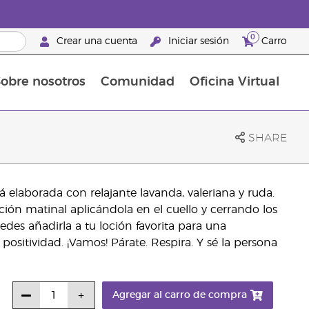
0
Crear una cuenta
Iniciar sesión
Carro
obre nosotros
Comunidad
Oficina Virtual
en el cuidado de la piel
rtete en Brand Partner
Complementos alimenticios
La guía Young Living de complementos alimenticios
Cómo usar los aceites esenciales
Beneficios de un Brand Partner de Young Living
SHARE
 elaborada con relajante lavanda, valeriana y ruda.
ción matinal aplicándola en el cuello y cerrando los
uedes añadirla a tu loción favorita para una
positividad. ¡Vamos! Párate. Respira. Y sé la persona
Agregar al carro de compra