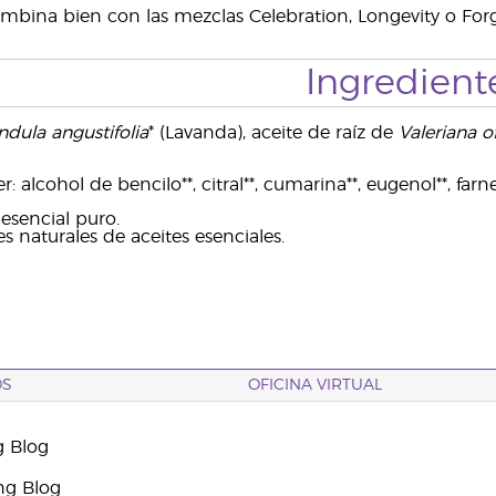
bina bien con las mezclas Celebration, Longevity o Forg
Ingredient
ndula angustifolia
* (Lavanda), aceite de raíz de
Valeriana of
alcohol de bencilo**, citral**, cumarina**, eugenol**, farneso
esencial puro.
 naturales de aceites esenciales.
OS
OFICINA VIRTUAL
g Blog
ng Blog