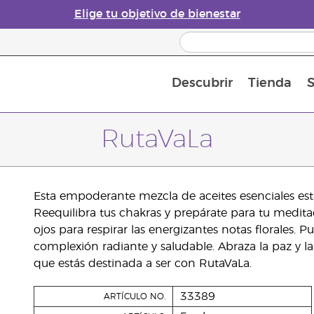
Elige tu objetivo de bienestar
Descubrir
Tienda
S
Acerca de los aceites esenciales
Historia de los aceites esenciales
Guía para difusores de aceites esenciales
Última oportunidad: 50 % de descuento 
Convié
RutaVaLa
Esta empoderante mezcla de aceites esenciales está
Reequilibra tus chakras y prepárate para tu medita
ojos para respirar las energizantes notas florales. P
complexión radiante y saludable. Abraza la paz y la 
que estás destinada a ser con RutaVaLa.
33389
ARTÍCULO NO.