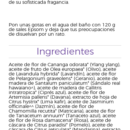
de su sofisticada fragancia.
Pon unas gotas en el agua del baño con 120 g
de sales Epsom y deja que tus preocupaciones
de disuelvan por un rato.
Ingredientes
Aceite de flor de Cananga odorata* (Ylang ylang),
aceite de fruto de Olea europaea* (Olivo), aceite
de Lavandula hybrida* (Lavandín), aceite de flor
de Pelargonium graveolens* (Geranio), aceite de
madera de Santalum paniculatum* (Sándalo real
hawaiano^), aceite de madera de Callitris
intratropica* (Ciprés azul), aceite de flor de
Artemisia pallens* (Davana), extracto de hoja de
Citrus hystrix* (Lima kafir), aceite de Jasminum
officinale^^ (Jazmín), aceite de flor de
Chamomilla recutita* (Matricaria), aceite de flor
de Tanacetum annuum* (Tanaceto azul), aceite
de flor de Rosa damascena* (Rosa), aceite de
cáscara de Citrus paradisi* (Pomelo), aceite de
cáscara de Citrus reticulata* (Mandarina), extracto