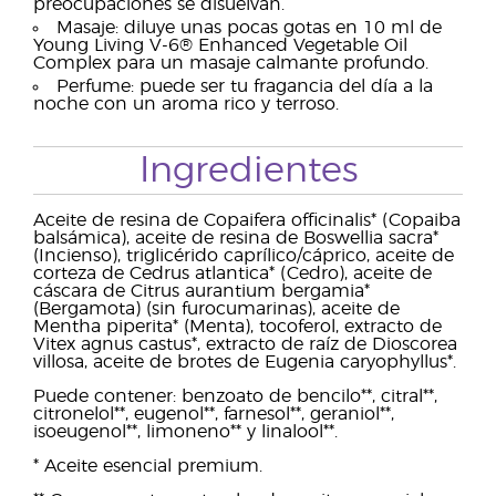
preocupaciones se disuelvan.
Masaje: diluye unas pocas gotas en 10 ml de
Young Living V-6® Enhanced Vegetable Oil
Complex para un masaje calmante profundo.
Perfume: puede ser tu fragancia del día a la
noche con un aroma rico y terroso.
Ingredientes
Aceite de resina de Copaifera officinalis* (Copaiba
balsámica), aceite de resina de Boswellia sacra*
(Incienso), triglicérido caprílico/cáprico, aceite de
corteza de Cedrus atlantica* (Cedro), aceite de
cáscara de Citrus aurantium bergamia*
(Bergamota) (sin furocumarinas), aceite de
Mentha piperita* (Menta), tocoferol, extracto de
Vitex agnus castus*, extracto de raíz de Dioscorea
villosa, aceite de brotes de Eugenia caryophyllus*.
Puede contener: benzoato de bencilo**, citral**,
citronelol**, eugenol**, farnesol**, geraniol**,
isoeugenol**, limoneno** y linalool**.
* Aceite esencial premium.