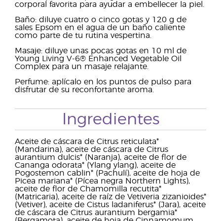
corporal favorita para ayudar a embellecer la piel.
Baño: diluye cuatro o cinco gotas y 120 g de
sales Epsom en el agua de un baño caliente
como parte de tu rutina vespertina.
Masaje: diluye unas pocas gotas en 10 ml de
Young Living V-6® Enhanced Vegetable Oil
Complex para un masaje relajante.
Perfume: aplícalo en los puntos de pulso para
disfrutar de su reconfortante aroma.
Ingredientes
Aceite de cáscara de Citrus reticulata*
(Mandarina), aceite de cáscara de Citrus
aurantium dulcis* (Naranja), aceite de flor de
Cananga odorata* (Ylang ylang), aceite de
Pogostemon cablin* (Pachulí), aceite de hoja de
Picea mariana* (Pícea negra Northern Lights),
aceite de flor de Chamomilla recutita*
(Matricaria), aceite de raíz de Vetiveria zizanioides*
(Vetiver), aceite de Cistus ladaniferus* (Jara), aceite
de cáscara de Citrus aurantium bergamia*
(Bergamota), aceite de hoja de Cinnamomum