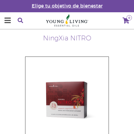
Elige tu objetivo de bienestar
0
NingXia NITRO