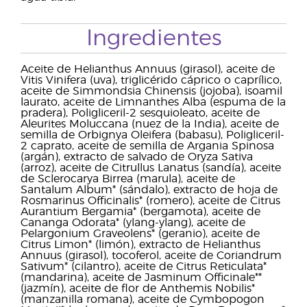
Ingredientes
Aceite de Helianthus Annuus (girasol), aceite de
Vitis Vinifera (uva), triglicérido cáprico o caprílico,
aceite de Simmondsia Chinensis (jojoba), isoamil
laurato, aceite de Limnanthes Alba (espuma de la
pradera), Poligliceril-2 sesquioleato, aceite de
Aleurites Moluccana (nuez de la India), aceite de
semilla de Orbignya Oleifera (babasu), Poligliceril-
2 caprato, aceite de semilla de Argania Spinosa
(argán), extracto de salvado de Oryza Sativa
(arroz), aceite de Citrullus Lanatus (sandía), aceite
de Sclerocarya Birrea (marula), aceite de
Santalum Album* (sándalo), extracto de hoja de
Rosmarinus Officinalis* (romero), aceite de Citrus
Aurantium Bergamia* (bergamota), aceite de
Cananga Odorata* (ylang-ylang), aceite de
Pelargonium Graveolens* (geranio), aceite de
Citrus Limon* (limón), extracto de Helianthus
Annuus (girasol), tocoferol, aceite de Coriandrum
Sativum* (cilantro), aceite de Citrus Reticulata*
(mandarina), aceite de Jasminum Officinale**
(jazmín), aceite de flor de Anthemis Nobilis*
(manzanilla romana), aceite de Cymbopogon