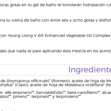
pocas gotas en tu gel de baño te brindarán hidratación c
a tu rutina de baño con entre seis y ocho gotas y disfruta
 con Young Living V-6® Enhanced Vegetable Oil Complex 
jes que nada te pare aplicando esta mezcla en los puntos
Ingredient
de Rosmarinus officinalis* (Romero), aceite de hoja de Mela
yllus* (Clavo), aceite de hoja de Melaleuca viridiflora* (Nia
 alfa-terpineno**, benzaldehído**, beta-cariofileno**, alcan
lool**, pineno**, terpineol** y terpinoleno**.