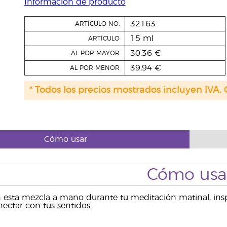
Información de producto
32163
ARTÍCULO NO.
15 ml
ARTÍCULO
30,36 €
AL POR MAYOR
39,94 €
AL POR MENOR
* Todos los precios mostrados incluyen IVA. 
Cómo usar
Cómo usa
n esta mezcla a mano durante tu meditación matinal, ins
nectar con tus sentidos.