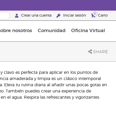
0
Crear una cuenta
Iniciar sesión
Carro
obre nosotros
Comunidad
Oficina Virtual
en el cuidado de la piel
rtete en Brand Partner
Complementos alimenticios
La guía Young Living de complementos alimenticios
Cómo usar los aceites esenciales
Beneficios de un Brand Partner de Young Living
SHARE
 y clavo es perfecta para aplicar en los puntos de
gancia amaderada y limpia es un clásico intemporal
Eleva tu rutina diaria al añadir unas pocas gotas en
ceo. También puedes crear una experiencia de
 el agua. Respira las refrescantes y vigorizantes