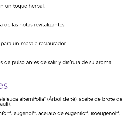
on un toque herbal.
 de las notas revitalizantes.
para un masaje restaurador.
 de pulso antes de salir y disfruta de su aroma
es
leuca alternifolia* (Árbol de té), aceite de brote de
ulí).
for**, eugenol**, acetato de eugenilo**, isoeugenol**,