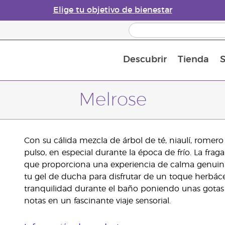
Elige tu objetivo de bienestar
Descubrir
Tienda
S
Acerca de los aceites esenciales
Historia de los aceites esenciales
Guía para difusores de aceites esenciales
Última oportunidad: 50 % de descuento 
Convié
Melrose
Con su cálida mezcla de árbol de té, niaulí, romero
pulso, en especial durante la época de frío. La fra
que proporciona una experiencia de calma genuina. 
tu gel de ducha para disfrutar de un toque herbá
tranquilidad durante el baño poniendo unas gotas en
notas en un fascinante viaje sensorial.