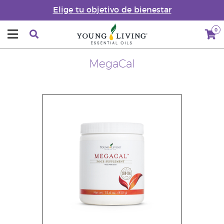
Elige tu objetivo de bienestar
0
MegaCal