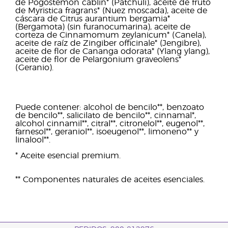
de Pogostemon cablin* (Patchulí), aceite de fruto
de Myristica fragrans* (Nuez moscada), aceite de
cáscara de Citrus aurantium bergamia*
(Bergamota) (sin furanocumarina), aceite de
corteza de Cinnamomum zeylanicum* (Canela),
aceite de raíz de Zingiber officinale* (Jengibre),
aceite de flor de Cananga odorata* (Ylang ylang),
aceite de flor de Pelargonium graveolens*
(Geranio).
Puede contener: alcohol de bencilo**, benzoato
de bencilo**, salicilato de bencilo**, cinnamal*,
alcohol cinnamil**, citral**, citronelol**, eugenol**,
farnesol**, geraniol**, isoeugenol**, limoneno** y
linalool**.
* Aceite esencial premium.
** Componentes naturales de aceites esenciales.