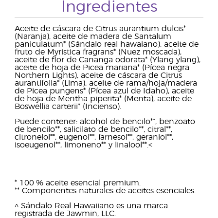
Ingredientes
Aceite de cáscara de Citrus aurantium dulcis*
(Naranja), aceite de madera de Santalum
paniculatum* (Sándalo real hawaiano), aceite de
fruto de Myristica fragrans* (Nuez moscada),
aceite de flor de Cananga odorata* (Ylang ylang),
aceite de hoja de Picea mariana* (Pícea negra
Northern Lights), aceite de cáscara de Citrus
aurantifolia* (Lima), aceite de rama/hoja/madera
de Picea pungens* (Pícea azul de Idaho), aceite
de hoja de Mentha piperita* (Menta), aceite de
Boswellia carterii* (Incienso).
Puede contener: alcohol de bencilo**, benzoato
de bencilo**, salicilato de bencilo**, citral**,
citronelol**, eugenol**, farnesol**, geraniol**,
isoeugenol**, limoneno** y linalool**.<
* 100 % aceite esencial premium.
** Componentes naturales de aceites esenciales.
^ Sándalo Real Hawaiiano es una marca
registrada de Jawmin, LLC.