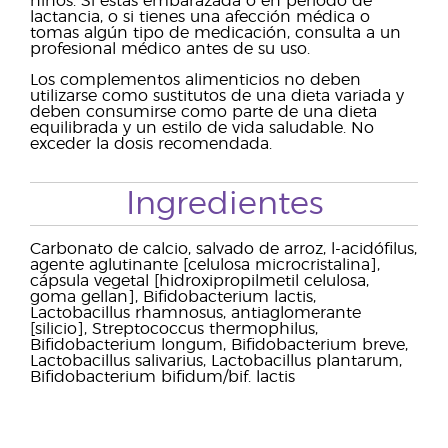
niños. Si estás embarazada o en periodo de
lactancia, o si tienes una afección médica o
tomas algún tipo de medicación, consulta a un
profesional médico antes de su uso.
Los complementos alimenticios no deben
utilizarse como sustitutos de una dieta variada y
deben consumirse como parte de una dieta
equilibrada y un estilo de vida saludable. No
exceder la dosis recomendada.
Ingredientes
Carbonato de calcio, salvado de arroz, l-acidófilus,
agente aglutinante [celulosa microcristalina],
cápsula vegetal [hidroxipropilmetil celulosa,
goma gellan], Bifidobacterium lactis,
Lactobacillus rhamnosus, antiaglomerante
[silicio], Streptococcus thermophilus,
Bifidobacterium longum, Bifidobacterium breve,
Lactobacillus salivarius, Lactobacillus plantarum,
Bifidobacterium bifidum/bif. lactis