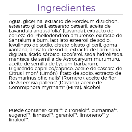
Ingredientes
Agua, glicerina, extracto de Hordeum distichon,
estearato gliceril, estearato cetearil, aceite de
Lavandula angustifolia* (Lavanda), extracto de
corteza de Phellodendron amurense, extracto de
Santalum album, lactilato estearoil de sodio,
levulinato de sodio, citrato oleato gliceril, goma
xantana, anisato de sodio, extracto de Laminaria
digitata, ácido sórbico, tocoferol, seda hidrolizada,
manteca de semilla de Astrocaryum murumuru,
aceite de semilla de Lycium barbarum,
triglicérido caprílico/cáprico, aceite de cáscara de
Citrus limon* (Limón), fitato de sodio, extracto de
Rosmarinus officinalis* (Romero), aceite de flor
de Artemisia pallens* (Davana), aceite de
Commiphora myrrham* (Mirra), alcohol.
Puede contener: citral**, citronelol**, cumarina**,
eugenol**, farnesol**, geraniol**, limoneno** y
linalool**.