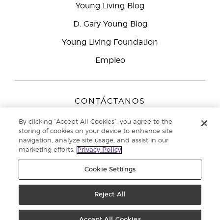
Young Living Blog
D. Gary Young Blog
Young Living Foundation
Empleo
CONTÁCTANOS
Young Living Europe B.V.
By clicking “Accept All Cookies”, you agree to the
Peizerweg 97
storing of cookies on your device to enhance site
9727 AJ Groningen
navigation, analyze site usage, and assist in our
Netherlands
marketing efforts.
Privacy Policy
Servicio de atención:
900-812976
Cookie Settings
Copyright © 2021 Young Living Essential Oils. Todos los derechos
reservados. |
Reject All
Política de privacidad
Accept All Cookies