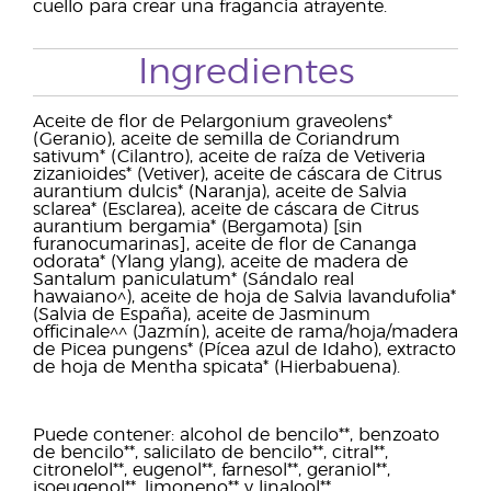
cuello para crear una fragancia atrayente.
Ingredientes
Aceite de flor de Pelargonium graveolens*
(Geranio), aceite de semilla de Coriandrum
sativum* (Cilantro), aceite de raíza de Vetiveria
zizanioides* (Vetiver), aceite de cáscara de Citrus
aurantium dulcis* (Naranja), aceite de Salvia
sclarea* (Esclarea), aceite de cáscara de Citrus
aurantium bergamia* (Bergamota) [sin
furanocumarinas], aceite de flor de Cananga
odorata* (Ylang ylang), aceite de madera de
Santalum paniculatum* (Sándalo real
hawaiano^), aceite de hoja de Salvia lavandufolia*
(Salvia de España), aceite de Jasminum
officinale^^ (Jazmín), aceite de rama/hoja/madera
de Picea pungens* (Pícea azul de Idaho), extracto
de hoja de Mentha spicata* (Hierbabuena).
Puede contener: alcohol de bencilo**, benzoato
de bencilo**, salicilato de bencilo**, citral**,
citronelol**, eugenol**, farnesol**, geraniol**,
isoeugenol**, limoneno** y linalool**.