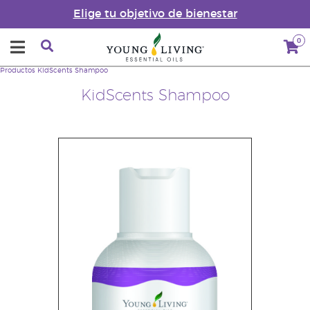
Elige tu objetivo de bienestar
0
Productos
KidScents Shampoo
KidScents Shampoo