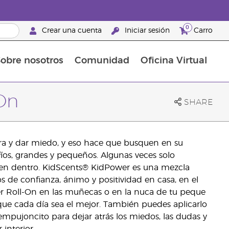
0
Crear una cuenta
Iniciar sesión
Carro
obre nosotros
Comunidad
Oficina Virtual
en el cuidado de la piel
rtete en Brand Partner
Complementos alimenticios
La guía Young Living de complementos alimenticios
Cómo usar los aceites esenciales
Beneficios de un Brand Partner de Young Living
On
SHARE
ra y dar miedo, y eso hace que busquen en su
afíos, grandes y pequeños. Algunas veces solo
nen dentro. KidScents® KidPower es una mezcla
s de confianza, ánimo y positividad en casa, en el
er Roll-On en las muñecas o en la nuca de tu peque
 que cada día sea el mejor. También puedes aplicarlo
mpujoncito para dejar atrás los miedos, las dudas y