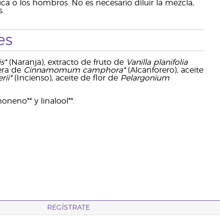
a o los hombros. No es necesario diluir la mezcla,
.
es
s*
(Naranja), extracto de fruto de
Vanilla planifolia
era de
Cinnamomum camphora*
(Alcanforero), aceite
rii*
(Incienso), aceite de flor de
Pelargonium
oneno** y linalool**.
REGÍSTRATE