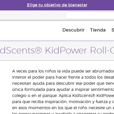
Elige tu objetivo de bienestar
Descubrir
Tienda
S
Acerca de los aceites esenciales
Historia de los aceites esenciales
Guía para difusores de aceites esenciales
Última oportunidad: 50 % de descuento 
Convié
idScents® KidPower Roll-
A veces para los niños la vida puede ser abrumado
interior el poder para hacer frente a todos los des
necesitan ayuda para descubrir ese poder que tie
única formulada para ayudar a inspirar sentimiento
colegio o en el parque. Aplica KidScents® KidPow
para que reciba inspiración, motivación y fuerza y
en esos momentos en los que el niño necesite un e