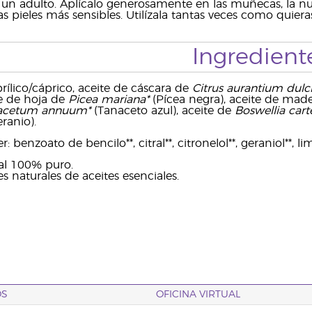
 un adulto. Aplícalo generosamente en las muñecas, la nuc
s pieles más sensibles. Utilízala tantas veces como quieras
Ingredient
prílico/cáprico, aceite de cáscara de
Citrus aurantium dulci
ite de hoja de
Picea mariana*
(Pícea negra), aceite de mad
acetum annuum*
(Tanaceto azul), aceite de
Boswellia carte
ranio).
 benzoato de bencilo**, citral**, citronelol**, geraniol**, lim
ial 100% puro.
 naturales de aceites esenciales.
OS
OFICINA VIRTUAL